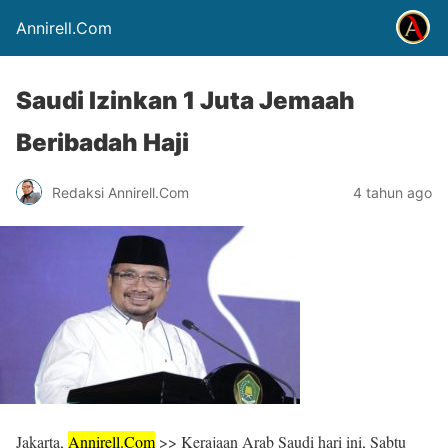
Annirell.Com
Saudi Izinkan 1 Juta Jemaah
Beribadah Haji
Redaksi Annirell.Com
4 tahun ago
Jakarta,
Annirell.
Com
>> Kerajaan Arab Saudi hari ini, Sabtu