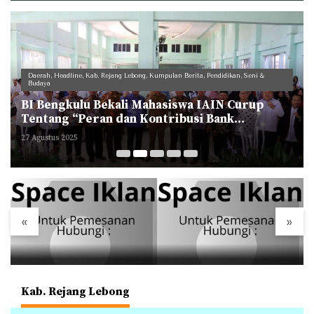
Daerah
,
Headline
,
Kab. Rejang Lebong
,
Kumpulan Berita
,
Pendidikan, Seni &
Budaya
BI Bengkulu Bekali Mahasiswa IAIN Curup
Tentang “Peran dan Kontribusi Bank
Indonesia (BI) Membangun Negeri”
27 Agustus 2025
«
»
Kab. Rejang Lebong