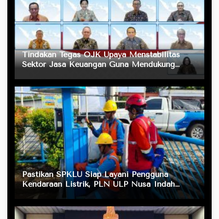
Tindakan Tegas OJK Upaya Menstabilitas
Sektor Jasa Keuangan Guna Mendukung
Pengembangan dan Penguatan Sektor
Keuangan
Pastikan SPKLU Siap Layani Pengguna
Kendaraan Listrik, PLN ULP Nusa Indah
Lakukan Pengecekan Fasilitas Pengisian Daya