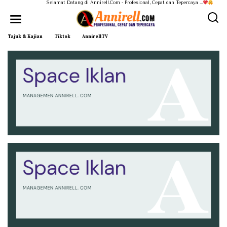
Selamat Datang di Annirell.Com - Profesional, Cepat dan Tepercaya ...
Tajuk & Kajian
Tiktok
AnnirellTV