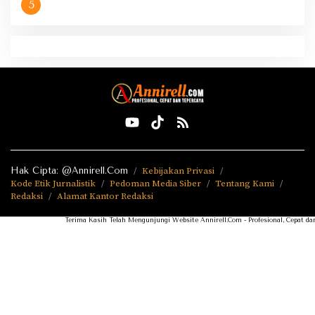
5
Hak Cipta: @Annirell.Com
Kebijakan Privasi
Kode Etik Jurnalistik
Pedoman Media Siber
Tentang Kami
Redaksi
Alamat Kantor Redaksi
Terima Kasih Telah Mengunjungi Website Annirell.Com - Profesional, Cepat dan Tepercay