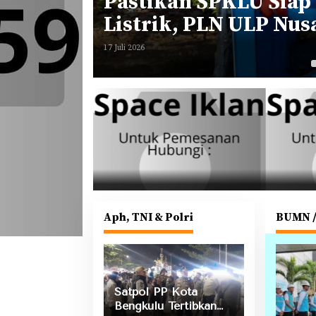
Sektor
Pastikan SPKLU Siap
bangan
Listrik, PLN ULP Nu
Pengecekan Fasilitas
17 Juli 2026
Aph, TNI & Polri
BUMN 
Satpol PP Kota
Bengkulu Tertibkan