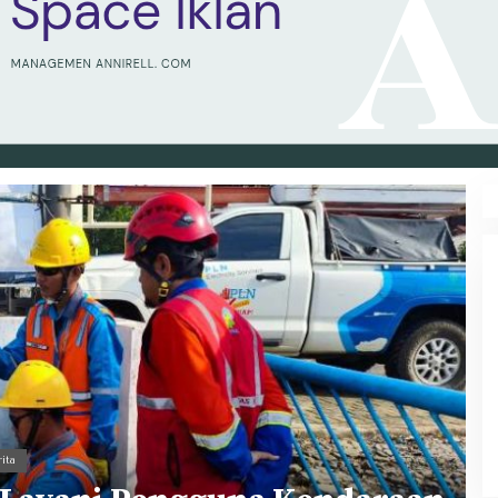
Ke Tanah Suci Biar Fokus Ibadah,
Urusan Koneksi Pakai Tri Ibadah
ita