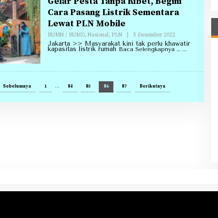
Gelar Pesta Tanpa Ribet, Begini
Cara Pasang Listrik Sementara
Lewat PLN Mobile
Oleh
BUMN / BUMD
,
Nasional
,
PLN
|
5 Desember 2022
Redaksi
Jakarta >> Masyarakat kini tak perlu khawatir
Annirell.Com
kapasitas listrik rumah
Baca Selengkapnya …
Sebelumnya
1
…
84
85
86
87
Berikutnya