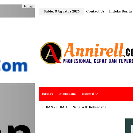
tutup
Sabtu, 8 Agustus 2026
Contact Us
Indeks Berita
Beranda
Internasional
Nasional
BUMN / BUMD
Saham & Reksadana