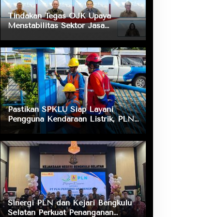
Tindakan Tegas OJK Upaya
Menstabilitas Sektor Jasa
Keuangan Guna Mendukung
Pengembangan dan Penguatan
Sektor Keuangan
Pastikan SPKLU Siap Layani
Pengguna Kendaraan Listrik, PLN
ULP Nusa Indah Lakukan
Pengecekan Fasilitas Pengisian
Daya
Sinergi PLN dan Kejari Bengkulu
Selatan Perkuat Penanganan