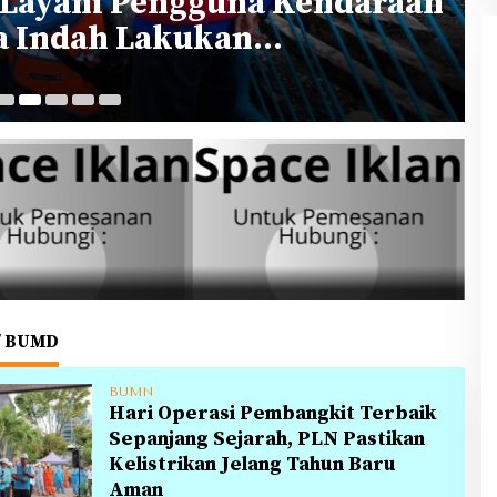
 Layani Pengguna Kendaraan
sa Indah Lakukan
 Pengisian Daya
17
/ BUMD
BUMN
Hari Operasi Pembangkit Terbaik
Sepanjang Sejarah, PLN Pastikan
Kelistrikan Jelang Tahun Baru
Aman