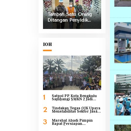
Tumbuh 8 Persen
Tambah Satu Orang
Ditangan Penyidik
Kejati Bengkulu
Dalam Kasus
Kebocoran PAD
Mega Mall dan PTM
IOH
Bengkulu
1
Satpol PP Kota Bengkulu
Sambangi SMKN 2 Jadi
Sahabat Pelajar
2
Tindakan Tegas OJK Upaya
Menstabilitas Sektor Jasa
Keuangan Guna
Mendukung
3
Marshal Abadi Pimpin
Pengembangan dan
Rapat Persiapan
Penguatan Sektor
Pelantikan Pengurus PWI
Keuangan
Provinsi Bengkulu 2026-