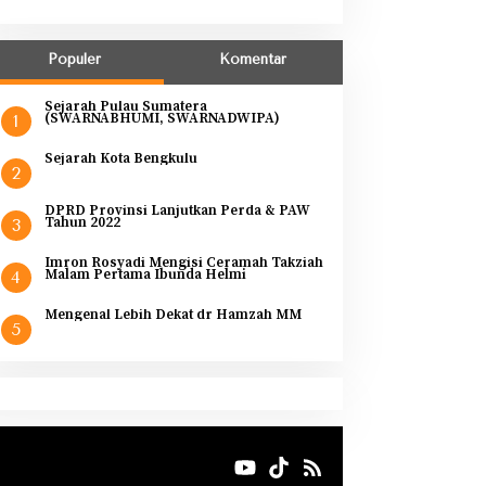
Populer
Komentar
Sejarah Pulau Sumatera
(SWARNABHUMI, SWARNADWIPA)
1
Sejarah Kota Bengkulu
2
DPRD Provinsi Lanjutkan Perda & PAW
Tahun 2022
3
Imron Rosyadi Mengisi Ceramah Takziah
Malam Pertama Ibunda Helmi
4
Mengenal Lebih Dekat dr Hamzah MM
5