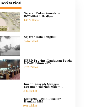
Berita viral
Sejarah Pulau Sumatera
(SWARNABHUMI,
SWARNADWIPA)
14879 Dilihat
Sejarah Kota Bengkulu
9646 Dilihat
DPRD Provinsi Lanjutkan Perda
& PAW Tahun 2022
6261 Dilihat
Imron Rosyadi Mengisi
Ceramah Takziah Malam
Pertama Ibunda Helmi
5344 Dilihat
Mengenal Lebih Dekat dr
Hamzah MM
5041 Dilihat