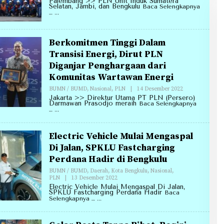
Palembang >> PLN Unit Induk Sumatera
Annirell.Com
Selatan, Jambi, dan Bengkulu
Baca Selengkapnya
…
Berkomitmen Tinggi Dalam
Transisi Energi, Dirut PLN
Diganjar Penghargaan dari
Komunitas Wartawan Energi
Oleh
BUMN / BUMD
,
Nasional
,
PLN
|
14 Desember 2022
Redaksi
Jakarta >> Direktur Utama PT PLN (Persero)
Annirell.Com
Darmawan Prasodjo meraih
Baca Selengkapnya
…
Electric Vehicle Mulai Mengaspal
Di Jalan, SPKLU Fastcharging
Perdana Hadir di Bengkulu
BUMN / BUMD
,
Daerah
,
Kota Bengkulu
,
Nasional
,
Oleh
PLN
|
13 Desember 2022
Redaksi
Electric Vehicle Mulai Mengaspal Di Jalan,
Annirell.Com
SPKLU Fastcharging Perdana Hadir
Baca
Selengkapnya …