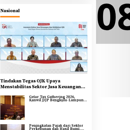
Sinergi PLN dan Kejari Bengkulu
Penanganan Masalah Hukum, D
Nasional
Listrik bagi Masyarakat
 Juli 2026
Tindakan Tegas OJK Upaya
Menstabilitas Sektor Jasa Keuangan
Guna Mendukung Pengembangan dan
Gelar Tax Gathering 2026,
Penguatan Sektor Keuangan
Kanwil DJP Bengkulu-Lampung
Sinergikan Pajak dan
Pertumbuhan Ekonomi
Bengkulu
Peningkatan Pajak dari Sektor
Perkebunan dan Hasil Bumi,