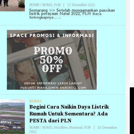
Oleh
BUMN / BUMD
,
PLN
|
27 Desember 2022
Redaksi
Semarang >> Setelah mengamankan pasokan
Annirell.Com
listrik perayaan Natal 2022, PLN
Baca
Selengkapnya …
BUMN
Begini Cara Naikin Daya Listrik
Rumah Untuk Sementara? Ada
PESTA dari PLN
BUMN / BUMD
,
Headline
,
Nasional
,
PLN
|
26 Desember
Oleh
2022