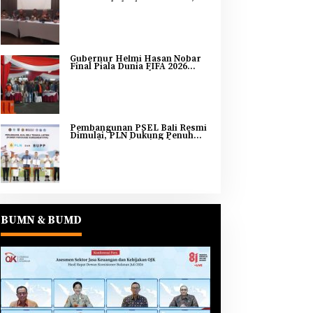
DJP Bengkulu dan Lampung
Adakan Tax Gathering 2026
Gubernur Helmi Hasan Nobar
Final Piala Dunia FIFA 2026
Bersama Masyarakat, UMKM
Diborong dan Sembako
Dibagikan
Pembangunan PSEL Bali Resmi
Dimulai, PLN Dukung Penuh
Transformasi Nasional
Pengelolaan Sampah Jadi
Energi Listrik
BUMN & BUMD