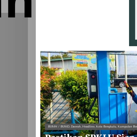
BUMN / BUMD
,
Daerah
,
Headline
,
Kota Bengkulu
,
Kumpulan Ber