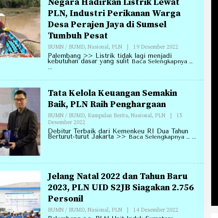
Negara Hadirkan Listrik Lewat
PLN, Industri Perikanan Warga
Desa Perajen Jaya di Sumsel
Tumbuh Pesat
Oleh
BUMN / BUMD
,
Nasional
,
PLN
|
19 Desember 2022
Redaksi
Palembang >> Listrik tidak lagi menjadi
Annirell.Com
kebutuhan dasar yang sulit
Baca Selengkapnya …
Tata Kelola Keuangan Semakin
Baik, PLN Raih Penghargaan
BUMN / BUMD
,
Kumpulan Berita
,
Nasional
,
PLN
|
15
Oleh
Desember 2022
Redaksi
Debitur Terbaik dari Kemenkeu RI Dua Tahun
Annirell.Com
Berturut-turut Jakarta >>
Baca Selengkapnya …
Jelang Natal 2022 dan Tahun Baru
2023, PLN UID S2JB Siagakan 2.756
Personil
Oleh
BUMN / BUMD
,
Nasional
,
PLN
|
14 Desember 2022
Redaksi