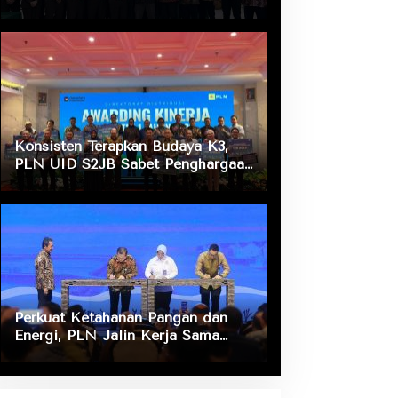
Masalah Hukum, Dukung Layanan
Listrik bagi Masyarakat
Konsisten Terapkan Budaya K3,
PLN UID S2JB Sabet Penghargaan
Zero Accident
Perkuat Ketahanan Pangan dan
Energi, PLN Jalin Kerja Sama
Strategis dengan Kementerian
Kelautan dan Perikanan