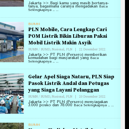
Redaksi
Jakarta >> Bagi kamu yang masih bertanya-
Annirell.Com
tanya, bagaimana caranya mengadakan
Baca
Selengkapnya …
BUMN
PLN Mobile, Cara Lengkap Cari
POM Listrik Bikin Liburan Pakai
Mobil Listrik Makin Asyik
Oleh
BUMN / BUMD
,
Nasional
,
PLN
|
22 Desember 2022
Redaksi
Jakarta >> PT PLN (Persero) memberikan
Annirell.Com
kemudahan bagi masyarakat yang
Baca
Selengkapnya …
Gelar Apel Siaga Nataru, PLN Siap
Pasok Listrik Andal dan Petugas
yang Siaga Layani Pelanggan
Oleh
BUMN / BUMD
,
Nasional
,
PLN
|
20 Desember 2022
Redaksi
Jakarta >> PT PLN (Persero) menyiagakan
Annirell.Com
3.000 posko dan 78.000
Baca Selengkapnya …
BUMN