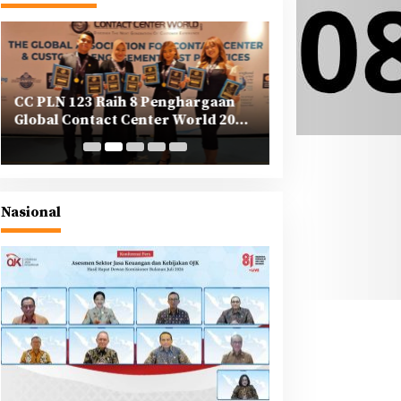
CC PLN 123 Raih 8 Penghargaan
PLN Tegaskan K
Global Contact Center World 2025
Korporasi dalam
di Yunani
Berkeadilan di A
Nasional