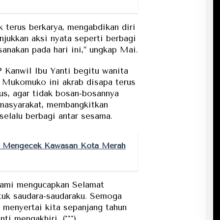
k terus berkarya, mengabdikan diri
njukkan aksi nyata seperti berbagi
anakan pada hari ini,’’ ungkap Mai.
Kanwil Ibu Yanti begitu wanita
n Mukomuko ini akrab disapa terus
s, agar tidak bosan-bosannya
masyarakat, membangkitkan
elalu berbagi antar sesama.
i Mengecek Kawasan Kota Merah
kami mengucapkan Selamat
tuk saudara-saudaraku. Semoga
a menyertai kita sepanjang tahun
ti mengakhiri. (***)