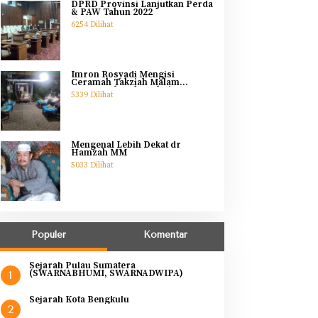
DPRD Provinsi Lanjutkan Perda
& PAW Tahun 2022
6254 Dilihat
Imron Rosyadi Mengisi
Ceramah Takziah Malam
Pertama Ibunda Helmi
5339 Dilihat
Mengenal Lebih Dekat dr
Hamzah MM
5033 Dilihat
Populer
Komentar
Sejarah Pulau Sumatera
(SWARNABHUMI, SWARNADWIPA)
1
Sejarah Kota Bengkulu
2