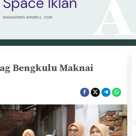
g
ag Bengkulu Maknai
u