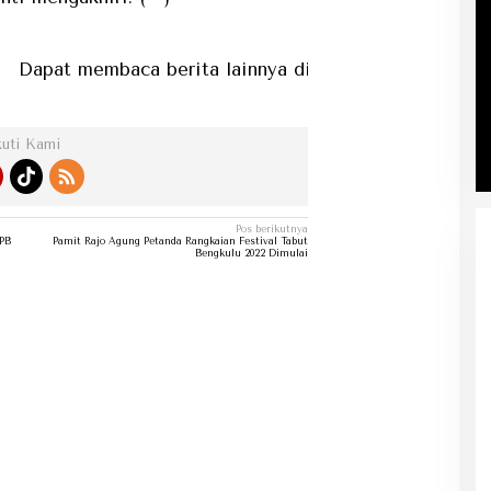
 membaca berita lainnya di kategori berita...
kuti Kami
Pos berikutnya
KPB
Pamit Rajo Agung Petanda Rangkaian Festival Tabut
Bengkulu 2022 Dimulai