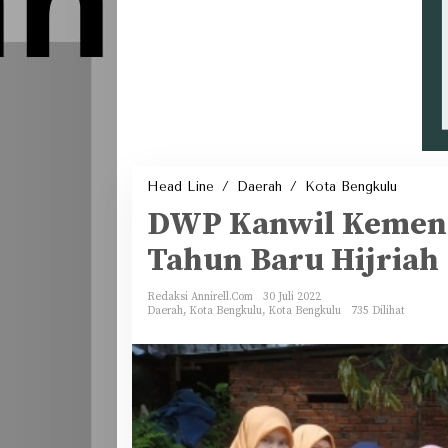
DWP
Head Line
/
Daerah
/
Kota Bengkulu
Kanwil
Kemena
DWP Kanwil Kemen
Bengkul
Maknai
Tahun
Tahun Baru Hijriah
Baru
Hijriah
Redaksi Annirell.Com
30 Juli 2022
Daerah
,
Kota Bengkulu
,
Kota Bengkulu
735 Dilihat