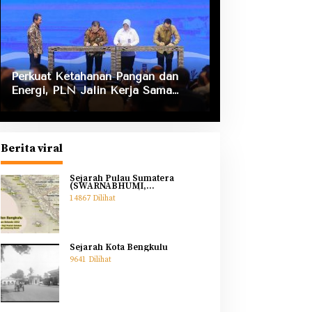
Perkuat Ketahanan Pangan dan
Energi, PLN Jalin Kerja Sama
Strategis dengan Kementerian
Kelautan dan Perikanan
Berita viral
Sejarah Pulau Sumatera
(SWARNABHUMI,
SWARNADWIPA)
14867 Dilihat
Sejarah Kota Bengkulu
9641 Dilihat