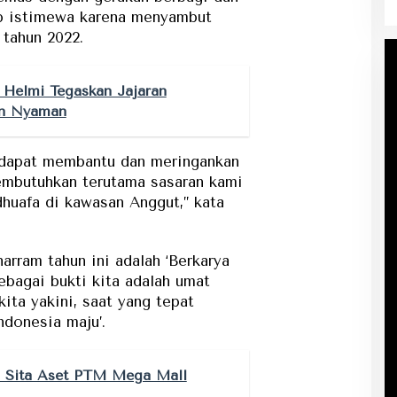
kup istimewa karena menyambut
 tahun 2022.
Helmi Tegaskan Jajaran
an Nyaman
i dapat membantu dan meringankan
embutuhkan terutama sasaran kami
uafa di kawasan Anggut,’’ kata
arram tahun ini adalah ‘Berkarya
ebagai bukti kita adalah umat
ita yakini, saat yang tepat
ndonesia maju’.
u Sita Aset PTM Mega Mall