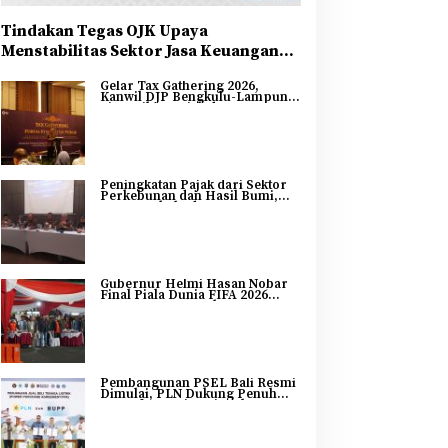
Tindakan Tegas OJK Upaya
Menstabilitas Sektor Jasa Keuangan
Guna Mendukung Pengembangan dan
Gelar Tax Gathering 2026,
Penguatan Sektor Keuangan
Kanwil DJP Bengkulu-Lampung
Sinergikan Pajak dan
Pertumbuhan Ekonomi
Bengkulu
Peningkatan Pajak dari Sektor
Perkebunan dan Hasil Bumi,
DJP Bengkulu dan Lampung
Adakan Tax Gathering 2026
Gubernur Helmi Hasan Nobar
Final Piala Dunia FIFA 2026
Bersama Masyarakat, UMKM
Diborong dan Sembako
Dibagikan
Pembangunan PSEL Bali Resmi
Dimulai, PLN Dukung Penuh
Transformasi Nasional
Pengelolaan Sampah Jadi
Energi Listrik