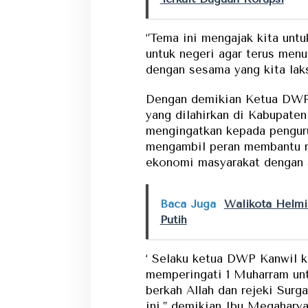
‘’Tema ini mengajak kita untu
untuk negeri agar terus menu
dengan sesama yang kita laks
Dengan demikian Ketua DWP 
yang dilahirkan di Kabupate
mengingatkan kepada penguru
mengambil peran membantu 
ekonomi masyarakat dengan s
Baca Juga
Walikota Helm
Putih
‘ Selaku ketua DWP Kanwil 
memperingati 1 Muharram un
berkah Allah dan rejeki Surg
ini,’’ demikian Ibu Megaharyan