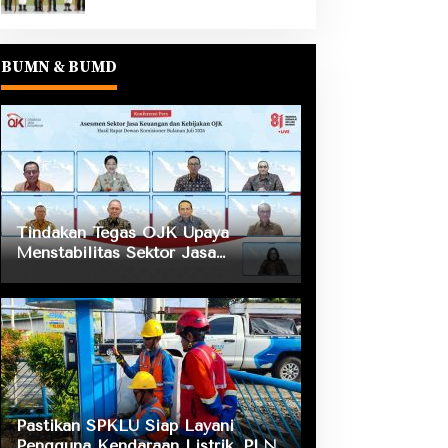
BUMN & BUMD
Tindakan Tegas OJK Upaya
Menstabilitas Sektor Jasa
Keuangan Guna Mendukung
Pengembangan dan Penguatan
Sektor Keuangan
Pastikan SPKLU Siap Layani
Pengguna Kendaraan Listrik, PLN