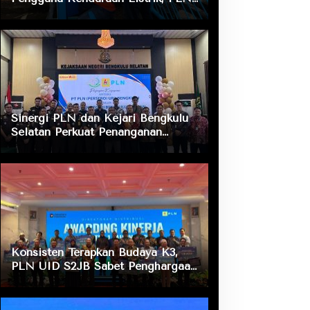
ULP Nusa Indah Lakukan
Pengecekan Fasilitas Pengisian
Daya
Sinergi PLN dan Kejari Bengkulu
Selatan Perkuat Penanganan
Masalah Hukum, Dukung Layanan
Listrik bagi Masyarakat
Konsisten Terapkan Budaya K3,
PLN UID S2JB Sabet Penghargaan
Zero Accident