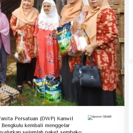
Ke Tanah Suci Biar Fokus Ibadah,
Urusan Koneksi Pakai Tri Ibadah
nita Persatuan (DWP) Kanwil
 Bengkulu kembali menggelar
nyalurkan sejumlah paket sembako