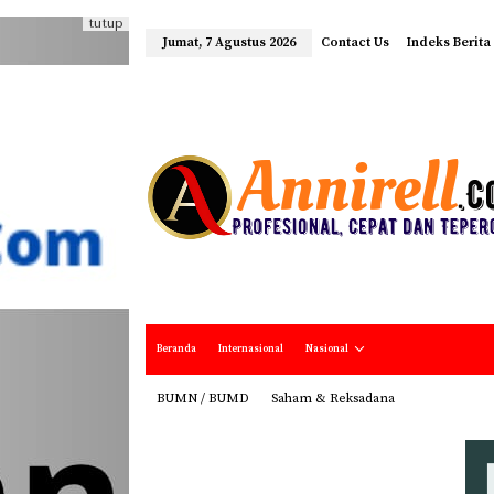
tutup
Jumat, 7 Agustus 2026
Contact Us
Indeks Berita
Beranda
Internasional
Nasional
BUMN / BUMD
Saham & Reksadana