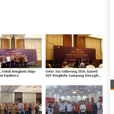
a, Untuk Bengkulu Maju
Gelar Tax Gathering 2026, Kanwil
t Sejahtera
DJP Bengkulu-Lampung Sinergikan
Pajak dan Pertumbuhan Ekonomi
Bengkulu