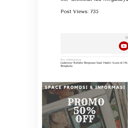
Post Views:
735
Dapat
I
Navigasi
Pos sebelumnya
pos
Gubernur Rohidin Berpesan Saat Hadiri Acara di H
Bengkulu