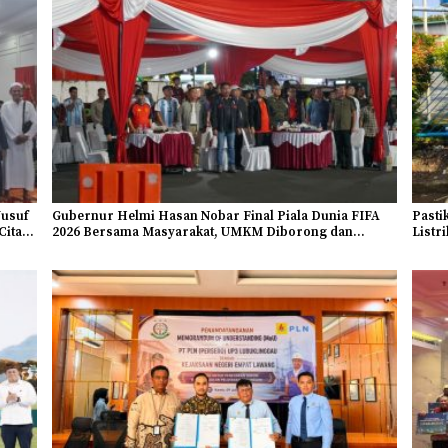
Jusuf
Gubernur Helmi Hasan Nobar Final Piala Dunia FIFA
Pasti
Cita-
2026 Bersama Masyarakat, UMKM Diborong dan
Listr
Sembako Dibagikan
Fasil