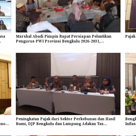
asa
Marshal Abadi Pimpin Rapat Persiapan Pelantikan
Pajak
Pengurus PWI Provinsi Bengkulu 2026-2031,
Mendominasi Angkatan Muda Sebagai Bentuk
Kaderisasi
Peningkatan Pajak dari Sektor Perkebunan dan Hasil
Bengk
onomi
Bumi, DJP Bengkulu dan Lampung Adakan Tax
Inflas
Gathering 2026