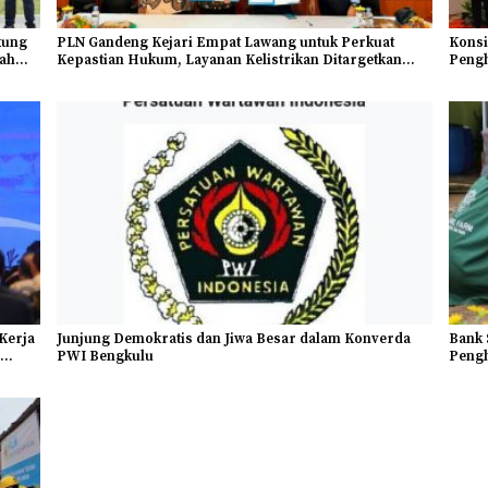
kung
PLN Gandeng Kejari Empat Lawang untuk Perkuat
Konsi
ah
Kepastian Hukum, Layanan Kelistrikan Ditargetkan
Pengh
Makin Andal
Kerja
Junjung Demokratis dan Jiwa Besar dalam Konverda
Bank 
PWI Bengkulu
Peng