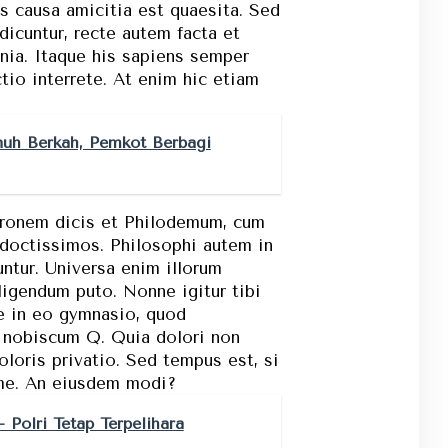
is causa amicitia est quaesita. Sed
cuntur, recte autem facta et
ia. Itaque his sapiens semper
tio interrete. At enim hic etiam
uh Berkah, Pemkot Berbagi
Sironem dicis et Philodemum, cum
doctissimos. Philosophi autem in
untur. Universa enim illorum
ligendum puto. Nonne igitur tibi
ne in eo gymnasio, quod
 nobiscum Q. Quia dolori non
oloris privatio. Sed tempus est, si
 me. An eiusdem modi?
- Polri Tetap Terpelihara