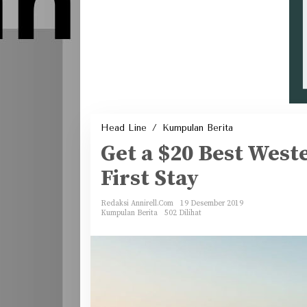
Get
Head Line
/
Kumpulan Berita
a
$20
Get a $20 Best Weste
Best
Western
Gift
First Stay
Card
After
Your
First
Stay
Redaksi Annirell.Com
19 Desember 2019
Kumpulan Berita
502 Dilihat