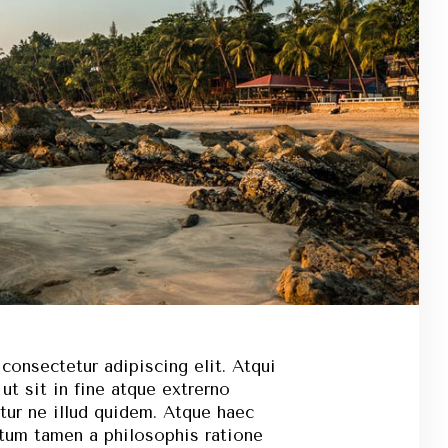
consectetur adipiscing elit. Atqui
 ut sit in fine atque extrerno
tur ne illud quidem. Atque haec
utum tamen a philosophis ratione