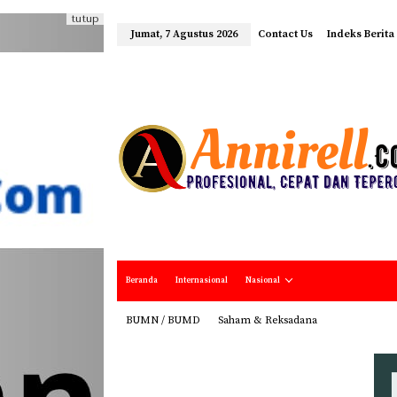
tutup
Jumat, 7 Agustus 2026
Contact Us
Indeks Berita
Beranda
Internasional
Nasional
BUMN / BUMD
Saham & Reksadana