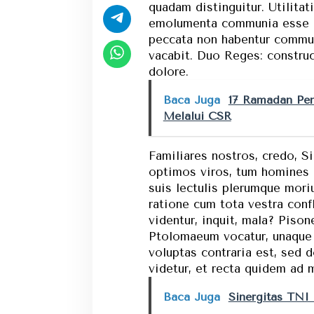
quadam distinguitur. Utilitat
emolumenta communia esse di
peccata non habentur commun
vacabit. Duo Reges: construc
dolore.
Baca Juga
17 Ramadan Pen
Melalui CSR
Familiares nostros, credo, 
optimos viros, tum homines 
suis lectulis plerumque mori
ratione cum tota vestra conf
videntur, inquit, mala? Piso
Ptolomaeum vocatur, unaque
voluptas contraria est, sed d
videtur, et recta quidem ad
Baca Juga
Sinergitas TNI 