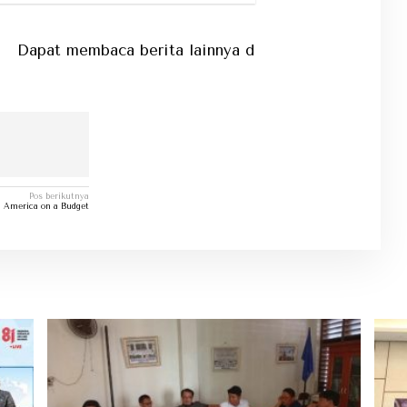
 membaca berita lainnya di kategori berita...
Pos berikutnya
n America on a Budget