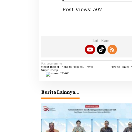
Post Views:
502
Dapat
Ikuti Kami
Navigasi
Pos sebelumnya
pos
9 Best Insider Tricks to Help You Travel
How to Travel i
Super Cheap
Berita Lainnya...