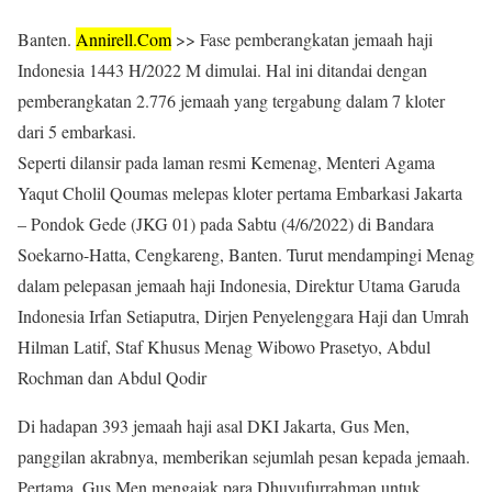
Banten.
Annirell.
Com
>> Fase pemberangkatan jemaah haji
Indonesia 1443 H/2022 M dimulai. Hal ini ditandai dengan
pemberangkatan 2.776 jemaah yang tergabung dalam 7 kloter
dari 5 embarkasi.
Seperti dilansir pada laman resmi Kemenag, Menteri Agama
Yaqut Cholil Qoumas melepas kloter pertama Embarkasi Jakarta
– Pondok Gede (JKG 01) pada Sabtu (4/6/2022) di Bandara
Soekarno-Hatta, Cengkareng, Banten. Turut mendampingi Menag
dalam pelepasan jemaah haji Indonesia, Direktur Utama Garuda
Indonesia Irfan Setiaputra, Dirjen Penyelenggara Haji dan Umrah
Hilman Latif, Staf Khusus Menag Wibowo Prasetyo, Abdul
Rochman dan Abdul Qodir
Di hadapan 393 jemaah haji asal DKI Jakarta, Gus Men,
panggilan akrabnya, memberikan sejumlah pesan kepada jemaah.
Pertama, Gus Men mengajak para Dhuyufurrahman untuk