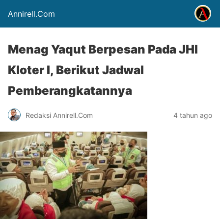
Annirell.Com
Menag Yaqut Berpesan Pada JHI
Kloter I, Berikut Jadwal
Pemberangkatannya
Redaksi Annirell.Com
4 tahun ago