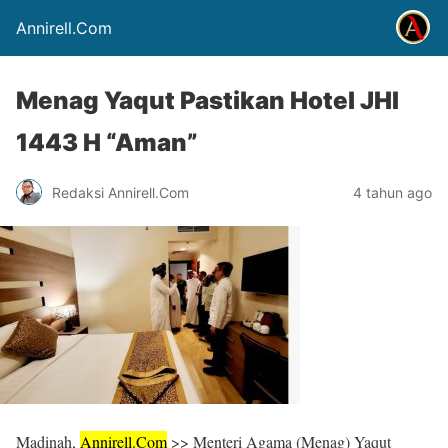
Annirell.Com
Menag Yaqut Pastikan Hotel JHI
1443 H “Aman”
Redaksi Annirell.Com
4 tahun ago
Madinah,
Annirell.
Com
>> Menteri Agama (Menag) Yaqut