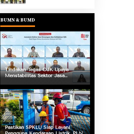
BUMN & BUMD
Tindakan Tegas OJK Upaya
Menstabilitas Sektor Jasa
Keuangan Guna Mendukung
Pengembangan dan Penguatan
Sektor Keuangan
Pastikan SPKLU Siap Layani
Pengguna Kendaraan Listrik, PLN