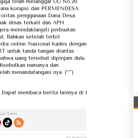
aja telah melanggar UU No.20
pidana korupsi dan PERMENDESA
rioritas penggunaan Dana Desa.
hak dinas terkait dan APH
gera menindaklanjuti perbuatan
t. Bahkan setelah terbit
edia online Nasional Kades dengan
T untuk tanda tangan diantas
ahwa uang tersebut dipinjam dulu.
disebutkan namanya dan
lah menandatangani nya. (***)
membaca berita lainnya di kategori berita...
kuti Kami
Pos berikutnya