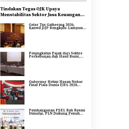
Tindakan Tegas OJK Upaya
Menstabilitas Sektor Jasa Keuangan
Guna Mendukung Pengembangan dan
Gelar Tax Gathering 2026,
Penguatan Sektor Keuangan
Kanwil DJP Bengkulu-Lampung
Sinergikan Pajak dan
Pertumbuhan Ekonomi
Bengkulu
Peningkatan Pajak dari Sektor
Perkebunan dan Hasil Bumi,
DJP Bengkulu dan Lampung
Adakan Tax Gathering 2026
Gubernur Helmi Hasan Nobar
Final Piala Dunia FIFA 2026
Bersama Masyarakat, UMKM
Diborong dan Sembako
Dibagikan
Pembangunan PSEL Bali Resmi
Dimulai, PLN Dukung Penuh
Transformasi Nasional
Pengelolaan Sampah Jadi
Energi Listrik