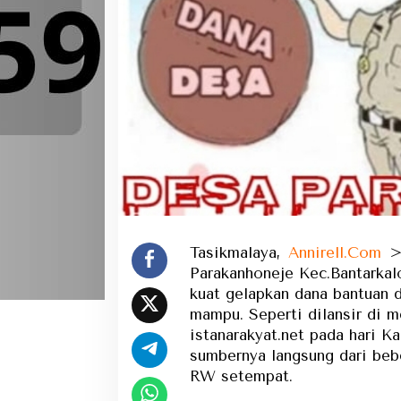
Tasikmalaya,
Annirell.Com
>
Parakanhoneje Kec.Bantarkal
kuat gelapkan dana bantuan 
mampu. Seperti dilansir di m
istanarakyat.net pada hari K
sumbernya langsung dari beb
RW setempat.