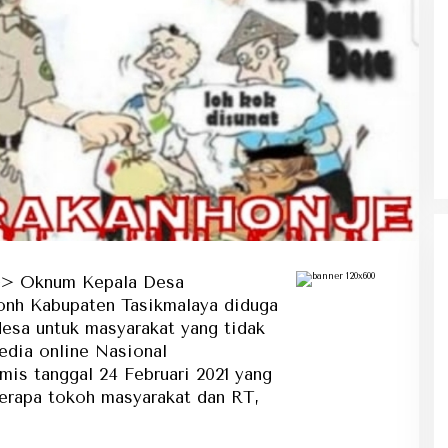
Ke Tanah Suci Biar Fokus Ibadah,
Urusan Koneksi Pakai Tri Ibadah
> Oknum Kepala Desa
onh Kabupaten Tasikmalaya diduga
desa untuk masyarakat yang tidak
edia online Nasional
amis tanggal 24 Februari 2021 yang
erapa tokoh masyarakat dan RT,