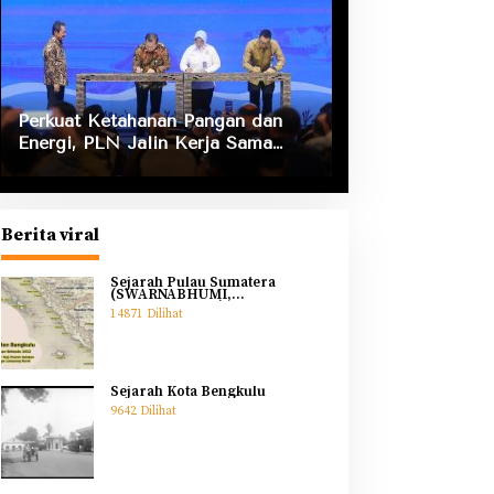
Perkuat Ketahanan Pangan dan
Energi, PLN Jalin Kerja Sama
Strategis dengan Kementerian
Kelautan dan Perikanan
Berita viral
Sejarah Pulau Sumatera
(SWARNABHUMI,
SWARNADWIPA)
14871 Dilihat
Sejarah Kota Bengkulu
9642 Dilihat