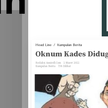
Oknum
Head Line
/
Kumpulan Berita
Kades
Diduga
Oknum Kades Didug
Kuat
Gelapkan
DD
Redaksi Annirell.Com
2 Maret 2022
Kumpulan Berita
738 Dilihat