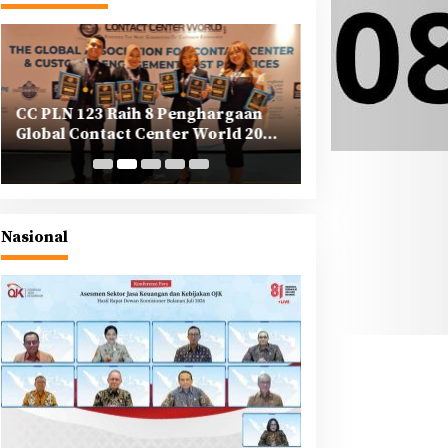
CC PLN 123 Raih 8 Penghargaan
PLN Tegaskan K
Global Contact Center World 2025
Korporasi dalam
di Yunani
Berkeadilan di A
Nasional