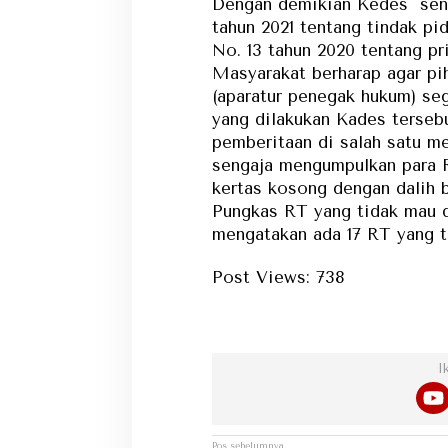
Dengan demikian Kedes seng
tahun 2021 tentang tindak 
No. 13 tahun 2020 tentang p
Masyarakat berharap agar pi
(aparatur penegak hukum) se
yang dilakukan Kades tersebu
pemberitaan di salah satu m
sengaja mengumpulkan para R
kertas kosong dengan dalih b
Pungkas RT yang tidak mau 
mengatakan ada 17 RT yang te
Post Views:
738
Dapat 
I
Navigasi
Pos sebelumnya