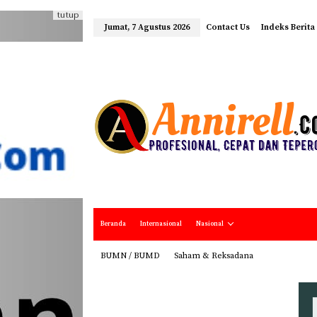
tutup
Jumat, 7 Agustus 2026
Contact Us
Indeks Berita
Beranda
Internasional
Nasional
BUMN / BUMD
Saham & Reksadana