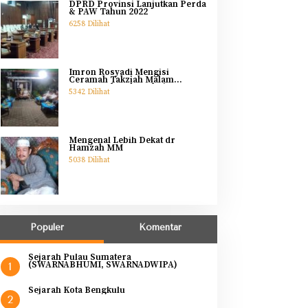
DPRD Provinsi Lanjutkan Perda
& PAW Tahun 2022
6258 Dilihat
Imron Rosyadi Mengisi
Ceramah Takziah Malam
Pertama Ibunda Helmi
5342 Dilihat
Mengenal Lebih Dekat dr
Hamzah MM
5038 Dilihat
Populer
Komentar
Sejarah Pulau Sumatera
(SWARNABHUMI, SWARNADWIPA)
1
Sejarah Kota Bengkulu
2