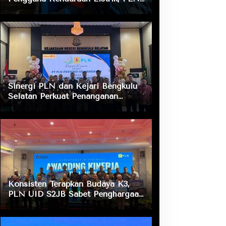
ULP Nusa Indah Lakukan
Pengecekan Fasilitas Pengisian
Daya
Sinergi PLN dan Kejari Bengkulu
Selatan Perkuat Penanganan
Masalah Hukum, Dukung Layanan
Listrik bagi Masyarakat
Konsisten Terapkan Budaya K3,
PLN UID S2JB Sabet Penghargaan
Zero Accident