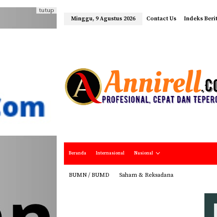
tutup
Minggu, 9 Agustus 2026
Contact Us
Indeks Beri
Beranda
Internasional
Nasional
BUMN / BUMD
Saham & Reksadana