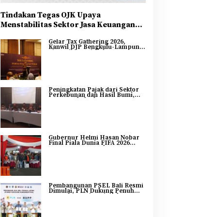
Tindakan Tegas OJK Upaya
Menstabilitas Sektor Jasa Keuangan
Guna Mendukung Pengembangan dan
Gelar Tax Gathering 2026,
Penguatan Sektor Keuangan
Kanwil DJP Bengkulu-Lampung
Sinergikan Pajak dan
Pertumbuhan Ekonomi
Bengkulu
Peningkatan Pajak dari Sektor
Perkebunan dan Hasil Bumi,
DJP Bengkulu dan Lampung
Adakan Tax Gathering 2026
Gubernur Helmi Hasan Nobar
Final Piala Dunia FIFA 2026
Bersama Masyarakat, UMKM
Diborong dan Sembako
Dibagikan
Pembangunan PSEL Bali Resmi
Dimulai, PLN Dukung Penuh
Transformasi Nasional
Pengelolaan Sampah Jadi
Energi Listrik