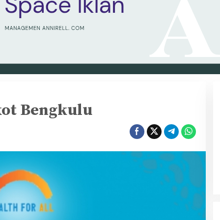
m
ot Bengkulu
u