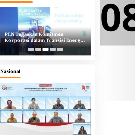
PLN Tegaskan Komitmen
PLN Gandeng Mit
Korporasi dalam Transisi Energi
Jepang untuk Do
Berkeadilan di Ajang COP30 Brazil
Karbon Lintas N
Berintegritas Ti
Nasional