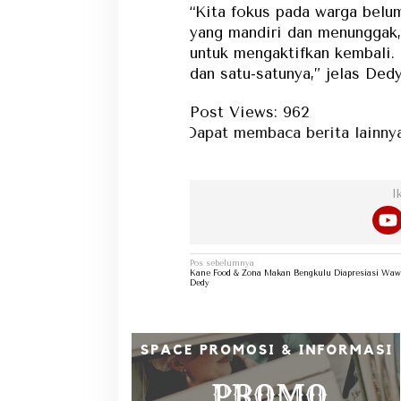
“Kita fokus pada warga belu
yang mandiri dan menunggak, 
untuk mengaktifkan kembali. 
dan satu-satunya,” jelas Dedy.
Post Views:
962
Dapat membaca berita lainnya di kateg
I
Navigasi
Pos sebelumnya
pos
Kane Food & Zona Makan Bengkulu Diapresiasi Waw
Dedy