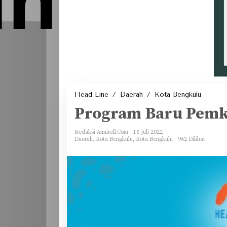
Progra
Head Line
/
Daerah
/
Kota Bengkulu
Baru
Pemkot
Program Baru Pemk
Bengkul
Redaksi Annirell.Com
18 Juli 2022
Daerah
,
Kota Bengkulu
,
Kota Bengkulu
962 Dilihat