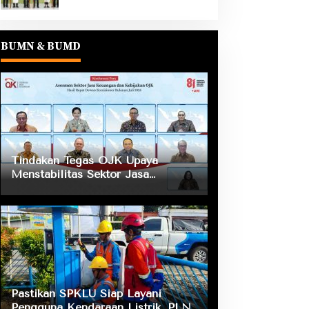
BUMN & BUMD
Tindakan Tegas OJK Upaya
Menstabilitas Sektor Jasa
Keuangan Guna Mendukung
Pengembangan dan Penguatan
Sektor Keuangan
Pastikan SPKLU Siap Layani
Pengguna Kendaraan Listrik, PLN