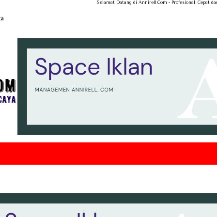
Selamat Datang di Annirell.Com - Profesional, Cepat dan Tepercaya ...
ta