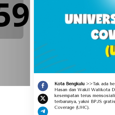
Ke Tanah Suci Bia
Urusan Koneksi P
Kota Bengkulu
>>Tak ada he
Hasan dan Wakil Walikota D
kesempatan terus mensosiali
terbarunya, yakni BPJS grati
Coverage (UHC).