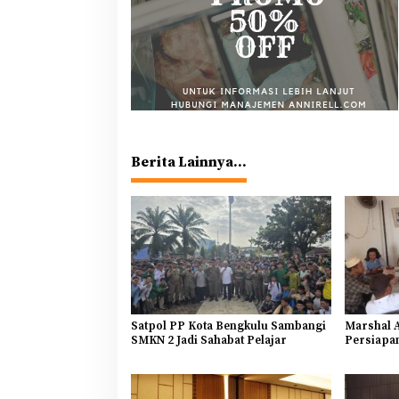
Berita Lainnya...
Satpol PP Kota Bengkulu Sambangi
Marshal 
SMKN 2 Jadi Sahabat Pelajar
Persiapa
PWI Provi
Mendomin
Sebagai B