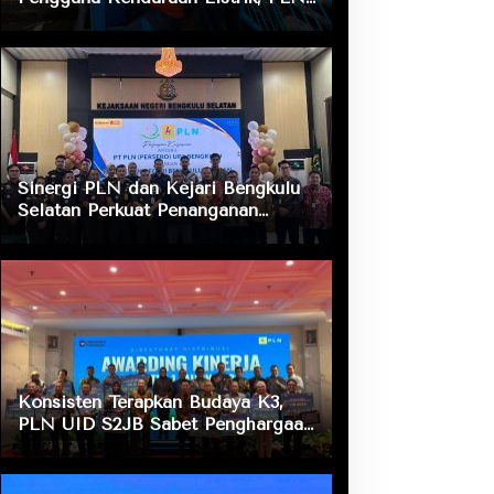
ULP Nusa Indah Lakukan
Pengecekan Fasilitas Pengisian
Daya
Sinergi PLN dan Kejari Bengkulu
Selatan Perkuat Penanganan
Masalah Hukum, Dukung Layanan
Listrik bagi Masyarakat
Konsisten Terapkan Budaya K3,
PLN UID S2JB Sabet Penghargaan
Zero Accident