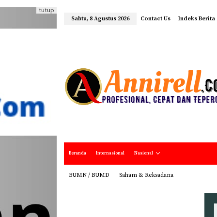
tutup
Sabtu, 8 Agustus 2026
Contact Us
Indeks Berita
Beranda
Internasional
Nasional
BUMN / BUMD
Saham & Reksadana