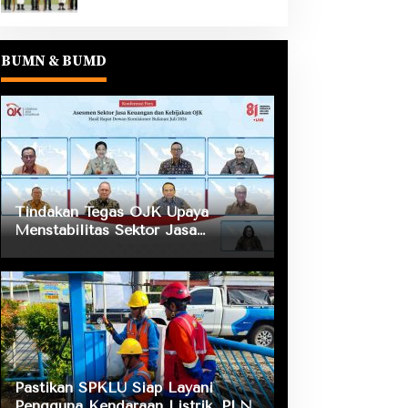
BUMN & BUMD
Tindakan Tegas OJK Upaya
Menstabilitas Sektor Jasa
Keuangan Guna Mendukung
Pengembangan dan Penguatan
Sektor Keuangan
Pastikan SPKLU Siap Layani
Pengguna Kendaraan Listrik, PLN