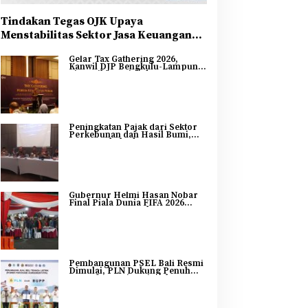
Tindakan Tegas OJK Upaya
Menstabilitas Sektor Jasa Keuangan
Guna Mendukung Pengembangan dan
Gelar Tax Gathering 2026,
Penguatan Sektor Keuangan
Kanwil DJP Bengkulu-Lampung
Sinergikan Pajak dan
Pertumbuhan Ekonomi
Bengkulu
Peningkatan Pajak dari Sektor
Perkebunan dan Hasil Bumi,
DJP Bengkulu dan Lampung
Adakan Tax Gathering 2026
Gubernur Helmi Hasan Nobar
Final Piala Dunia FIFA 2026
Bersama Masyarakat, UMKM
Diborong dan Sembako
Dibagikan
Pembangunan PSEL Bali Resmi
Dimulai, PLN Dukung Penuh
Transformasi Nasional
Pengelolaan Sampah Jadi
Energi Listrik