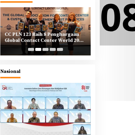
CC PLN 123 Raih 8 Penghargaan
PLN Tegaskan K
Global Contact Center World 2025
Korporasi dalam
di Yunani
Berkeadilan di A
Nasional