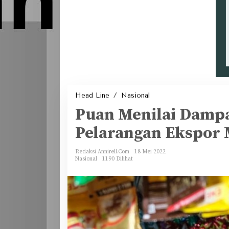
Puan
Head Line
/
Nasional
Menilai
Dampak
Puan Menilai Dampa
Global
Akibat
Pelarangan
Pelarangan Ekspor 
Ekspor
Minyak
Sawit
Redaksi Annirell.Com
18 Mei 2022
Nasional
1190 Dilihat