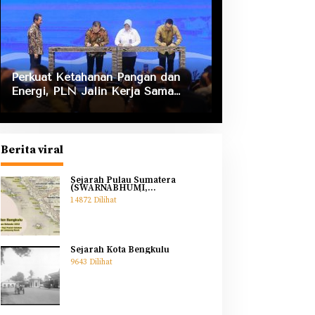
Perkuat Ketahanan Pangan dan
Energi, PLN Jalin Kerja Sama
Strategis dengan Kementerian
Kelautan dan Perikanan
Berita viral
Sejarah Pulau Sumatera
(SWARNABHUMI,
SWARNADWIPA)
14872 Dilihat
Sejarah Kota Bengkulu
9643 Dilihat