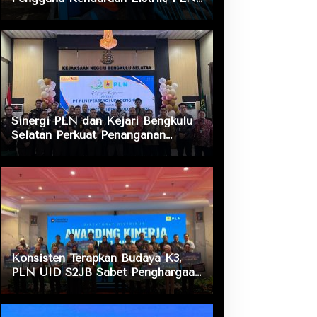
ULP Nusa Indah Lakukan
Pengecekan Fasilitas Pengisian
Daya
Sinergi PLN dan Kejari Bengkulu
Selatan Perkuat Penanganan
Masalah Hukum, Dukung Layanan
Listrik bagi Masyarakat
Konsisten Terapkan Budaya K3,
PLN UID S2JB Sabet Penghargaan
Zero Accident