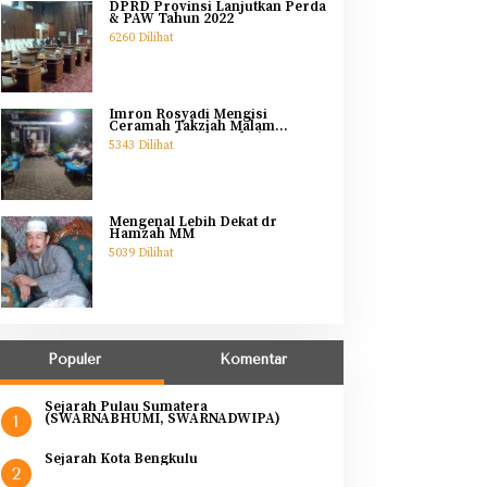
DPRD Provinsi Lanjutkan Perda
& PAW Tahun 2022
6260 Dilihat
Imron Rosyadi Mengisi
Ceramah Takziah Malam
Pertama Ibunda Helmi
5343 Dilihat
Mengenal Lebih Dekat dr
Hamzah MM
5039 Dilihat
Populer
Komentar
Sejarah Pulau Sumatera
(SWARNABHUMI, SWARNADWIPA)
1
Sejarah Kota Bengkulu
2