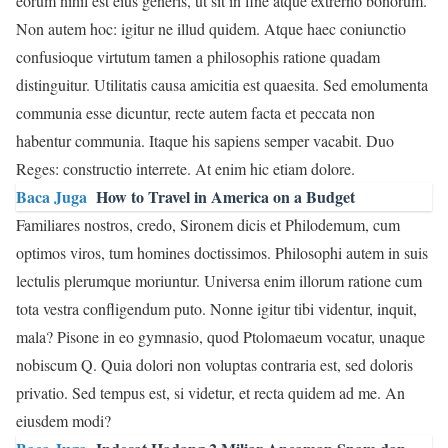
eorum nihil est eius generis, ut sit in fine atque extrerno bonorum.
Non autem hoc: igitur ne illud quidem. Atque haec coniunctio
confusioque virtutum tamen a philosophis ratione quadam
distinguitur. Utilitatis causa amicitia est quaesita. Sed emolumenta
communia esse dicuntur, recte autem facta et peccata non
habentur communia. Itaque his sapiens semper vacabit. Duo
Reges: constructio interrete. At enim hic etiam dolore.
Baca Juga
How to Travel in America on a Budget
Familiares nostros, credo, Sironem dicis et Philodemum, cum
optimos viros, tum homines doctissimos. Philosophi autem in suis
lectulis plerumque moriuntur. Universa enim illorum ratione cum
tota vestra confligendum puto. Nonne igitur tibi videntur, inquit,
mala? Pisone in eo gymnasio, quod Ptolomaeum vocatur, unaque
nobiscum Q. Quia dolori non voluptas contraria est, sed doloris
privatio. Sed tempus est, si videtur, et recta quidem ad me. An
eiusdem modi?