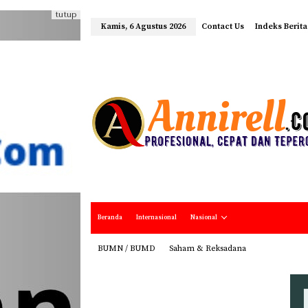
tutup
Kamis, 6 Agustus 2026
Contact Us
Indeks Berita
Beranda
Internasional
Nasional
BUMN / BUMD
Saham & Reksadana