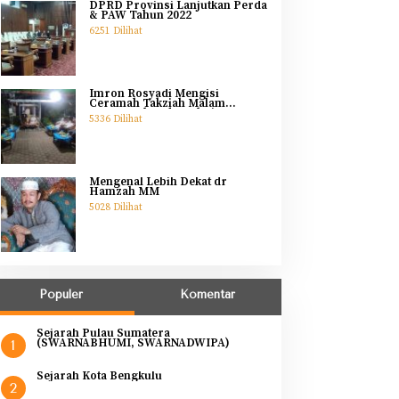
DPRD Provinsi Lanjutkan Perda
& PAW Tahun 2022
6251 Dilihat
Imron Rosyadi Mengisi
Ceramah Takziah Malam
Pertama Ibunda Helmi
5336 Dilihat
Mengenal Lebih Dekat dr
Hamzah MM
5028 Dilihat
Populer
Komentar
Sejarah Pulau Sumatera
(SWARNABHUMI, SWARNADWIPA)
1
Sejarah Kota Bengkulu
2