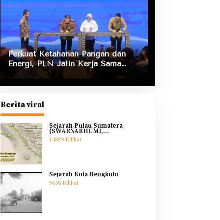
Perkuat Ketahanan Pangan dan
Energi, PLN Jalin Kerja Sama
Strategis dengan Kementerian
Kelautan dan Perikanan
Berita viral
Sejarah Pulau Sumatera
(SWARNABHUMI,
SWARNADWIPA)
14859 Dilihat
Sejarah Kota Bengkulu
9638 Dilihat