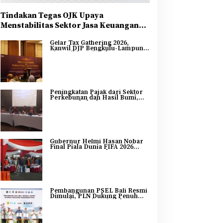
Tindakan Tegas OJK Upaya
Menstabilitas Sektor Jasa Keuangan
Guna Mendukung Pengembangan dan
Gelar Tax Gathering 2026,
Penguatan Sektor Keuangan
Kanwil DJP Bengkulu-Lampung
Sinergikan Pajak dan
Pertumbuhan Ekonomi
Bengkulu
Peningkatan Pajak dari Sektor
Perkebunan dan Hasil Bumi,
DJP Bengkulu dan Lampung
Adakan Tax Gathering 2026
Gubernur Helmi Hasan Nobar
Final Piala Dunia FIFA 2026
Bersama Masyarakat, UMKM
Diborong dan Sembako
Dibagikan
Pembangunan PSEL Bali Resmi
Dimulai, PLN Dukung Penuh
Transformasi Nasional
Pengelolaan Sampah Jadi
Energi Listrik