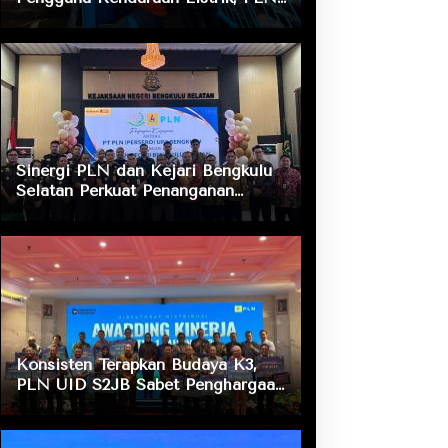
ULP Nusa Indah Lakukan
Pengecekan Fasilitas Pengisian
Daya
Sinergi PLN dan Kejari Bengkulu
Selatan Perkuat Penanganan
Masalah Hukum, Dukung Layanan
Listrik bagi Masyarakat
Konsisten Terapkan Budaya K3,
PLN UID S2JB Sabet Penghargaan
Zero Accident