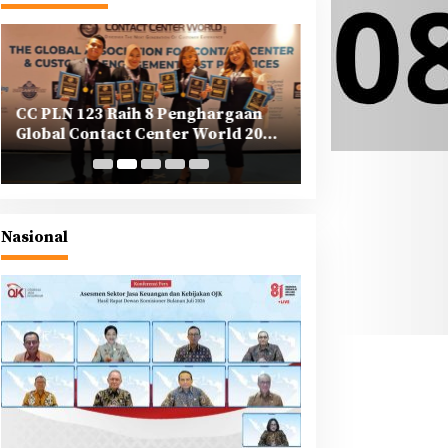
CC PLN 123 Raih 8 Penghargaan
PLN Tegaskan K
Global Contact Center World 2025
Korporasi dalam
di Yunani
Berkeadilan di A
Nasional