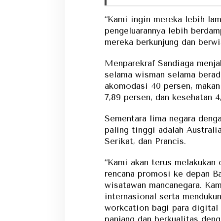
“Kami ingin mereka lebih lam
pengeluarannya lebih berdam
mereka berkunjung dan berwis
Menparekraf Sandiaga menjab
selama wisman selama berada
akomodasi 40 persen, makan 
7,89 persen, dan kesehatan 4
Sementara lima negara deng
paling tinggi adalah Australi
Serikat, dan Prancis.
“Kami akan terus melakukan o
rencana promosi ke depan Ba
wisatawan mancanegara. Kami
internasional serta menduku
workcation bagi para digital
panjang dan berkualitas de