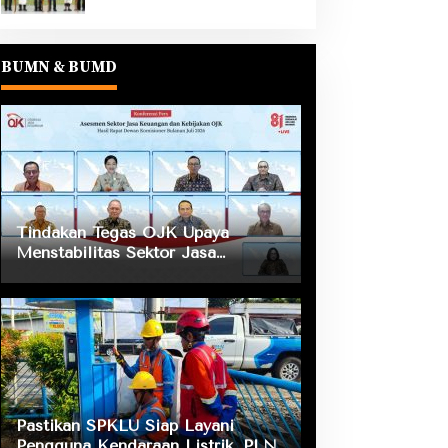
BUMN & BUMD
Tindakan Tegas OJK Upaya
Menstabilitas Sektor Jasa
Keuangan Guna Mendukung
Pengembangan dan Penguatan
Sektor Keuangan
Pastikan SPKLU Siap Layani
Pengguna Kendaraan Listrik, PLN