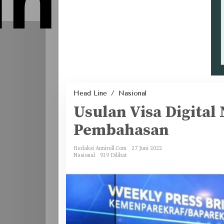
Usulan
Head Line
/
Nasional
Visa
Digital
Usulan Visa Digita
Nomad
Masuk
Tahap
Pembahasan
Akhir
Pembahasan
Redaksi Annirell.Com
27 Juni 2022
Nasional
919 Dilihat