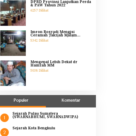
DPRD Provinsi Lanjutkan Perda
& PAW Tahun 2022
6257 Dilihat
Imron Rosyadi Mengisi
Ceramah Takziah Malam
Pertama Ibunda Helmi
5342 Dilihat
Mengenal Lebih Dekat dr
Hamzah MM
5038 Dilihat
Populer
Komentar
Sejarah Pulau Sumatera
(SWARNABHUMI, SWARNADWIPA)
1
Sejarah Kota Bengkulu
2