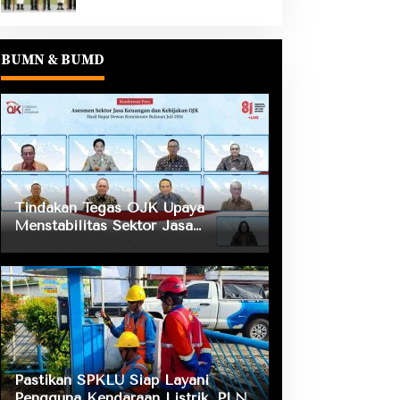
BUMN & BUMD
Tindakan Tegas OJK Upaya
Menstabilitas Sektor Jasa
Keuangan Guna Mendukung
Pengembangan dan Penguatan
Sektor Keuangan
Pastikan SPKLU Siap Layani
Pengguna Kendaraan Listrik, PLN