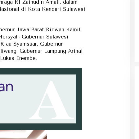
hraga RI Zainudin Amali, dalam
Nasional di Kota Kendari Sulawesi
bernur Jawa Barat Ridwan Kamil,
Ke Tanah Suci Biar Fokus Ibadah,
Mersyah, Gubernur Sulawesi
Urusan Koneksi Pakai Tri Ibadah
 Riau Syamsuar, Gubernur
aliwang, Gubernur Lampung Arinal
 Lukas Enembe.