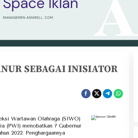
RNUR SEBAGAI INISIATOR
R
R
GA
ksi Wartawan Olahraga (SIWO)
ia (PWI) menobatkan 7 Gubernur
ahun 2022. Penghargaannya