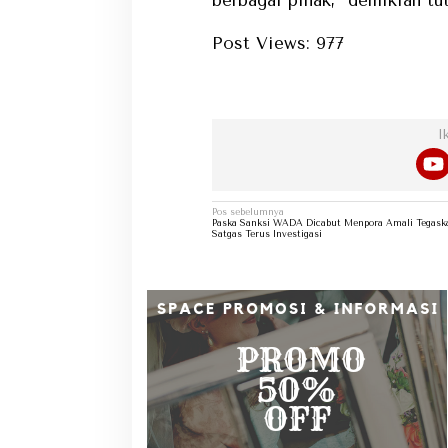
berbagai pihak,” demikian tut
Post Views:
977
Dap
I
Navigasi
Pos sebelumnya
pos
Paska Sanksi WADA Dicabut Menpora Amali Tegask
Satgas Terus Investigasi