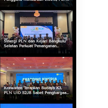
ULP Nusa Indah Lakukan
Pengecekan Fasilitas Pengisian
Daya
Sinergi PLN dan Kejari Bengkulu
Selatan Perkuat Penanganan
Masalah Hukum, Dukung Layanan
Listrik bagi Masyarakat
Konsisten Terapkan Budaya K3,
PLN UID S2JB Sabet Penghargaan
Zero Accident