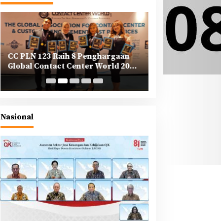
CC PLN 123 Raih 8 Penghargaan
PLN Tegaskan K
Global Contact Center World 2025
Korporasi dalam
di Yunani
Berkeadilan di A
Nasional