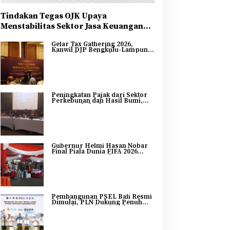
Tindakan Tegas OJK Upaya
Menstabilitas Sektor Jasa Keuangan
Guna Mendukung Pengembangan dan
Gelar Tax Gathering 2026,
Penguatan Sektor Keuangan
Kanwil DJP Bengkulu-Lampung
Sinergikan Pajak dan
Pertumbuhan Ekonomi
Bengkulu
Peningkatan Pajak dari Sektor
Perkebunan dan Hasil Bumi,
DJP Bengkulu dan Lampung
Adakan Tax Gathering 2026
Gubernur Helmi Hasan Nobar
Final Piala Dunia FIFA 2026
Bersama Masyarakat, UMKM
Diborong dan Sembako
Dibagikan
Pembangunan PSEL Bali Resmi
Dimulai, PLN Dukung Penuh
Transformasi Nasional
Pengelolaan Sampah Jadi
Energi Listrik