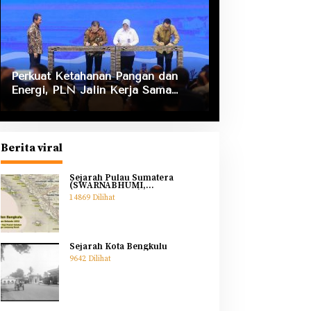
Perkuat Ketahanan Pangan dan
Energi, PLN Jalin Kerja Sama
Strategis dengan Kementerian
Kelautan dan Perikanan
Berita viral
Sejarah Pulau Sumatera
(SWARNABHUMI,
SWARNADWIPA)
14869 Dilihat
Sejarah Kota Bengkulu
9642 Dilihat