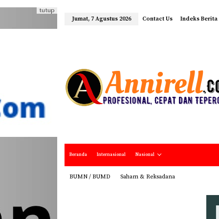
tutup
Jumat, 7 Agustus 2026
Contact Us
Indeks Berita
Beranda
Internasional
Nasional
BUMN / BUMD
Saham & Reksadana