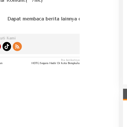
ur Rohidin.(***/mc)
at membaca berita lainnya di kategori berita...
kuti Kami
Pos berikutnya
an
HDTG Segara Hadir Di Kota Bengkulu