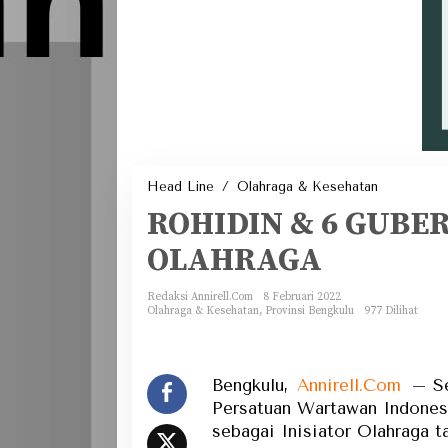
ROHIDIN
Head Line
/
Olahraga & Kesehatan
&
6
ROHIDIN & 6 GUBE
GUBERNU
SEBAGAI
INISIATO
OLAHRAGA
OLAHRA
Redaksi Annirell.Com
8 Februari 2022
Olahraga & Kesehatan
,
Provinsi Bengkulu
977 Dilihat
Bengkulu,
Annirell.Com
– Se
Persatuan Wartawan Indones
sebagai Inisiator Olahraga t