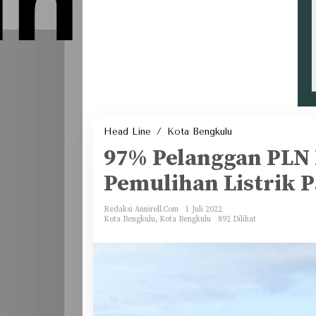
97%
Head Line
/
Kota Bengkulu
Pelanggan
PLN
97% Pelanggan PLN
Kembali
Menyala
Update
Pemulihan Listrik P
Pemulihan
Listrik
Pasca
Banjir
Redaksi Annirell.Com
1 Juli 2022
Kota Bengkulu
,
Kota Bengkulu
892 Dilihat