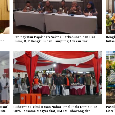
Peningkatan Pajak dari Sektor Perkebunan dan Hasil
Bengk
onomi
Bumi, DJP Bengkulu dan Lampung Adakan Tax
Inflas
Gathering 2026
Jusuf
Gubernur Helmi Hasan Nobar Final Piala Dunia FIFA
Pasti
Cita-
2026 Bersama Masyarakat, UMKM Diborong dan
Listr