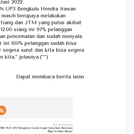
Juni 2022.
LN UP3 Bengkulu Hendra Irawan
 masih berupaya melakukan
i tiang dan JTM yang putus akibat
 12.00 siang ini 97% pelanggan
kan penormalan dan sudah menyala.
i ini 100% pelanggan sudah bisa
r segera surut dan kita bisa segera
kita,” jelasnya.(***)
apat membaca berita lainnya di kategori berita...
Pos berikutnya
YBM PLN UP3 Bengkulu Gerak Cepat Salurkan Bantuan
Bagi Korban Banjir