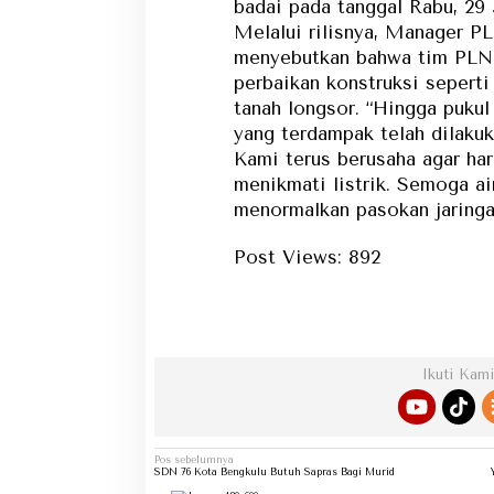
badai pada tanggal Rabu, 29 
Melalui rilisnya, Manager P
menyebutkan bahwa tim PLN
perbaikan konstruksi sepert
tanah longsor. “Hingga pukul
yang terdampak telah dilaku
Kami terus berusaha agar har
menikmati listrik. Semoga ai
menormalkan pasokan jaringan 
Post Views:
892
D
Ikuti Kami
Navigasi
Pos sebelumnya
pos
SDN 76 Kota Bengkulu Butuh Sapras Bagi Murid