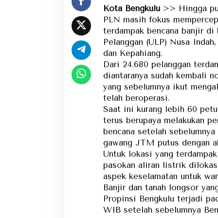
Kota Bengkulu
>> Hingga puk
PLN masih fokus mempercepat
terdampak bencana banjir di
Pelanggan (ULP) Nusa Indah,
dan Kepahiang.
Dari 24.680 pelanggan terd
diantaranya sudah kembali no
yang sebelumnya ikut mengal
telah beroperasi.
Saat ini kurang lebih 60 pet
terus berupaya melakukan pe
bencana setelah sebelumnya 
gawang JTM putus dengan aks
Untuk lokasi yang terdampa
pasokan aliran listrik dilok
aspek keselamatan untuk war
Banjir dan tanah longsor ya
Propinsi Bengkulu terjadi pa
WIB setelah sebelumnya Bengk