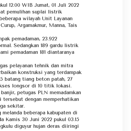
ul 12.00 WIB Jumat, 01 Juli 2022
 pemulihan suplai listrik
 beberapa wilayah Unit Layanan
 Curup, Argamakmur, Manna, Tais
ampak pemadaman, 23.922
rmal. Sedangkan 189 gardu listrik
ami pemadaman 181 diantaranya
ugas pelayanan tehnik dan mitra
rbaikan konstruksi yang terdampak
5 batang tiang beton patah, 27
es longsor di 10 titik lokasi.
k banjir, petugas PLN memadamkan
asi tersebut dengan memperhatikan
ga sekitar.
ng melanda beberapa kabupaten di
da Kamis 30 Juni 2022 pukul 03.15
ulu diguyur hujan deras diiringi