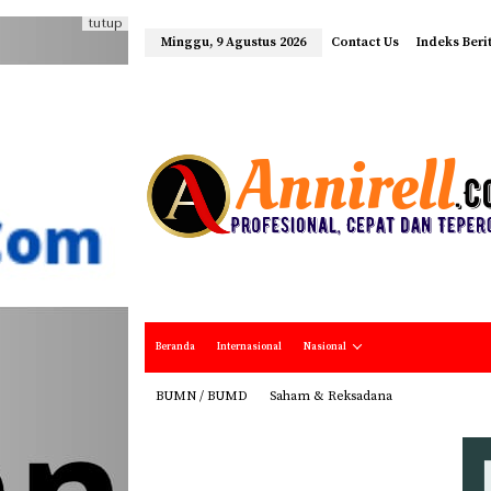
tutup
Minggu, 9 Agustus 2026
Contact Us
Indeks Beri
Beranda
Internasional
Nasional
BUMN / BUMD
Saham & Reksadana