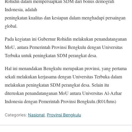
Rohidin dalam mempersiapkan SDM dari bonus demografi
Indonesia, adalah
peningkatan kualitas dan kesiapan dalam menghadapi persaingan
global.
Pada kegiatan ini Gubernur Rohidin melakukan penandatanganan
MoU, antara Pemerintah Provinsi Bengkulu dengan Universitas
Terbuka untuk peningkatan SDM perangkat desa.
Hal ini menandakan Bengkulu merupakan provinsi, yang pertama
sekali melakukan kerjasama dengan Universitas Terbuka dalam
melakukan peningkatan SDM perangkat desa. Selain itu
diteruskan penandatanganan MoU antara Universitas Al-Azhar
Indonesia dengan Pemerintah Provinsi Bengkulu.(R01/hms)
Categories:
Nasional
,
Provinsi Bengkulu