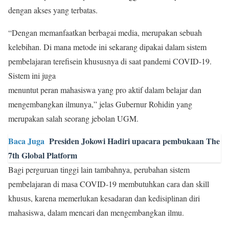
dengan akses yang terbatas.
“Dengan memanfaatkan berbagai media, merupakan sebuah
kelebihan. Di mana metode ini sekarang dipakai dalam sistem
pembelajaran terefisein khususnya di saat pandemi COVID-19.
Sistem ini juga
menuntut peran mahasiswa yang pro aktif dalam belajar dan
mengembangkan ilmunya,” jelas Gubernur Rohidin yang
merupakan salah seorang jebolan UGM.
Baca Juga
Presiden Jokowi Hadiri upacara pembukaan The
7th Global Platform
Bagi perguruan tinggi lain tambahnya, perubahan sistem
pembelajaran di masa COVID-19 membutuhkan cara dan skill
khusus, karena memerlukan kesadaran dan kedisiplinan diri
mahasiswa, dalam mencari dan mengembangkan ilmu.