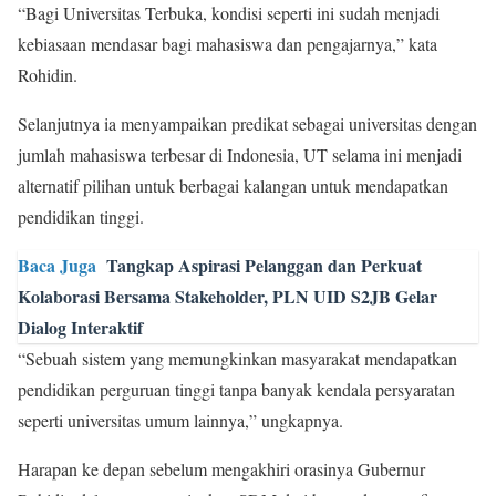
“Bagi Universitas Terbuka, kondisi seperti ini sudah menjadi
kebiasaan mendasar bagi mahasiswa dan pengajarnya,” kata
Rohidin.
Selanjutnya ia menyampaikan predikat sebagai universitas dengan
jumlah mahasiswa terbesar di Indonesia, UT selama ini menjadi
alternatif pilihan untuk berbagai kalangan untuk mendapatkan
pendidikan tinggi.
Baca Juga
Tangkap Aspirasi Pelanggan dan Perkuat
Kolaborasi Bersama Stakeholder, PLN UID S2JB Gelar
Dialog Interaktif
“Sebuah sistem yang memungkinkan masyarakat mendapatkan
pendidikan perguruan tinggi tanpa banyak kendala persyaratan
seperti universitas umum lainnya,” ungkapnya.
Harapan ke depan sebelum mengakhiri orasinya Gubernur