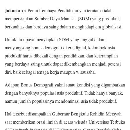
Jakarta
>> Peran Lembaga Pendidikan yan terutama ialah
mempersiapkan Sumber Daya Manusia (SDM) yang produktif,
berkualitas dan berdaya saing dalam menghadapi era globalisasi.
Untuk itu upaya menyiapkan SDM yang unggul dalam
menyongsong bonus demografi di era digital, kelompok usia
produktif harus dibekali dengan pendidikan, dan keterampilan
yang berdaya saing untuk dapat dikembangkan menjadi potensi
diri, baik sebagai tenaga kerja maupun wirausaha.
Adapun Bonus Demografi yakni suatu kondisi yang digambarkan
dengan banyaknya populasi usia produktif. Tidak hanya banyak,
namun jumlah populasinya mendominasi usia tidak produktif.
Hal tersebut disampaikan Gubernur Bengkulu Rohidin Mersyah
saat memberikan orasi ilmiah di acara wisuda Universitas Terbuka
(UT) seluruh Indonesia di UT Convention Center Pondok Cabe