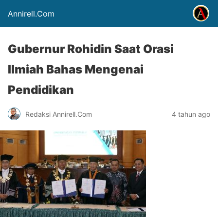
Annirell.Com
Gubernur Rohidin Saat Orasi
Ilmiah Bahas Mengenai
Pendidikan
Redaksi Annirell.Com
4 tahun ago