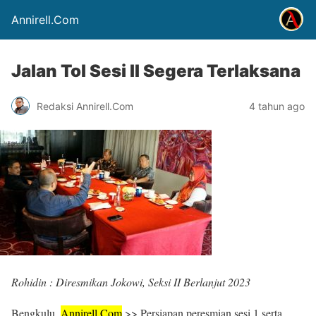
Annirell.Com
Jalan Tol Sesi II Segera Terlaksana
Redaksi Annirell.Com
4 tahun ago
Rohidin : Diresmikan Jokowi, Seksi II Berlanjut 2023
Bengkulu,
Annirell.
Com
>> Persiapan peresmian sesi 1 serta