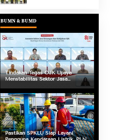
BUMN & BUMD
Tindakan Tegas OJK Upaya
Menstabilitas Sektor Jasa
Keuangan Guna Mendukung
Pengembangan dan Penguatan
Sektor Keuangan
Pastikan SPKLU Siap Layani
Pengguna Kendaraan Listrik, PLN