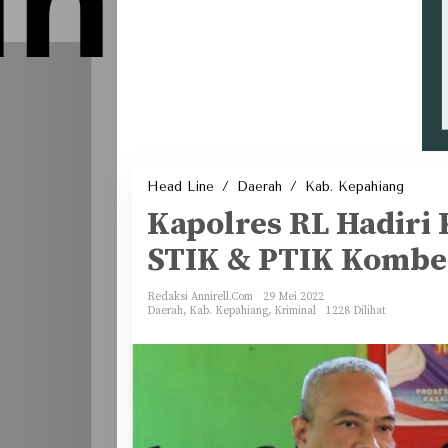
Kapolr
Head Line
/
Daerah
/
Kab. Kepahiang
RL
Hadiri
Kapolres RL Hadiri 
Kegiat
Tim
Penelit
STIK & PTIK Kombe
dari
STIK
&
PTIK
Kombe
Redaksi Annirell.Com
29 Mei 2022
Daerah
,
Kab. Kepahiang
,
Kriminal
1228 Dilihat