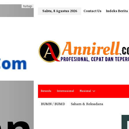
tutup
Sabtu, 8 Agustus 2026
Contact Us
Indeks Berita
Beranda
Internasional
Nasional
BUMN / BUMD
Saham & Reksadana