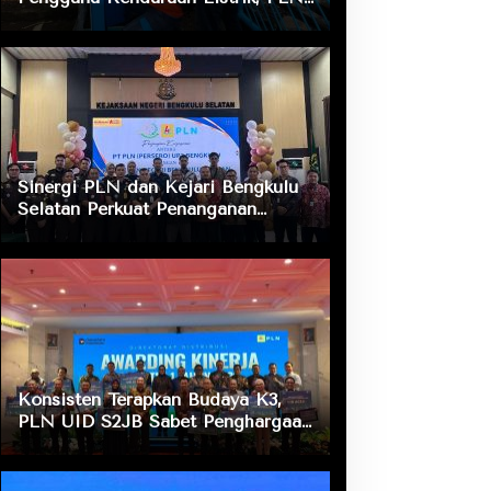
ULP Nusa Indah Lakukan
Pengecekan Fasilitas Pengisian
Daya
Sinergi PLN dan Kejari Bengkulu
Selatan Perkuat Penanganan
Masalah Hukum, Dukung Layanan
Listrik bagi Masyarakat
Konsisten Terapkan Budaya K3,
PLN UID S2JB Sabet Penghargaan
Zero Accident