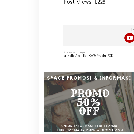
Post Views:
1,228
Dap
I
Navigasi
Pos sebelumnya
pos
laNyalla Akan Kaji GoTo Melalui FGD