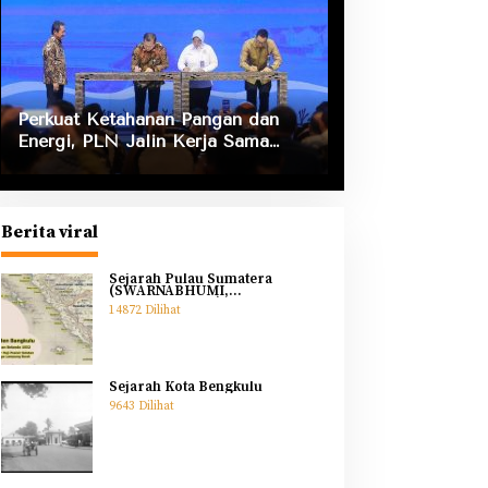
Perkuat Ketahanan Pangan dan
Energi, PLN Jalin Kerja Sama
Strategis dengan Kementerian
Kelautan dan Perikanan
Berita viral
Sejarah Pulau Sumatera
(SWARNABHUMI,
SWARNADWIPA)
14872 Dilihat
Sejarah Kota Bengkulu
9643 Dilihat