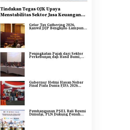
Tindakan Tegas OJK Upaya
Menstabilitas Sektor Jasa Keuangan
Guna Mendukung Pengembangan dan
Gelar Tax Gathering 2026,
Penguatan Sektor Keuangan
Kanwil DJP Bengkulu-Lampung
Sinergikan Pajak dan
Pertumbuhan Ekonomi
Bengkulu
Peningkatan Pajak dari Sektor
Perkebunan dan Hasil Bumi,
DJP Bengkulu dan Lampung
Adakan Tax Gathering 2026
Gubernur Helmi Hasan Nobar
Final Piala Dunia FIFA 2026
Bersama Masyarakat, UMKM
Diborong dan Sembako
Dibagikan
Pembangunan PSEL Bali Resmi
Dimulai, PLN Dukung Penuh
Transformasi Nasional
Pengelolaan Sampah Jadi
Energi Listrik