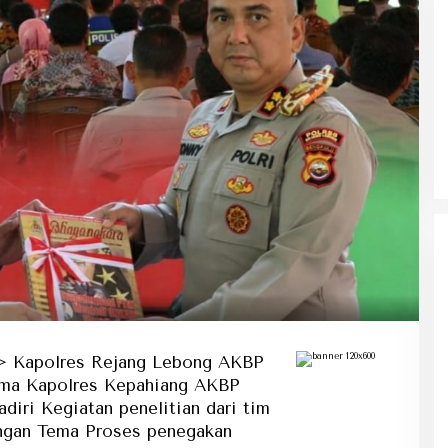
Ke Tanah Suci Biar Fokus Ibadah,
Urusan Koneksi Pakai Tri Ibadah
 Kapolres Rejang Lebong AKBP
sama Kapolres Kepahiang AKBP
iri Kegiatan penelitian dari tim
engan Tema Proses penegakan