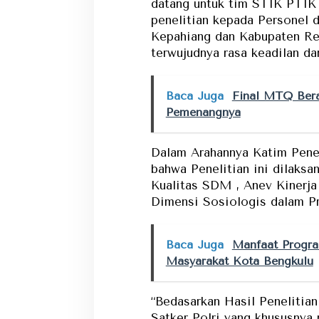
datang untuk tim STIK PTIK 
penelitian kepada Personel 
Kepahiang dan Kabupaten Rej
terwujudnya rasa keadilan da
Baca Juga
Final MTQ Bera
Pemenangnya
Dalam Arahannya Katim Pene
bahwa Penelitian ini dilaks
Kualitas SDM , Anev Kinerja
Dimensi Sosiologis dalam P
Baca Juga
Manfaat Progra
Masyarakat Kota Bengkulu
“Bedasarkan Hasil Penelitian
Satker Polri yang khususnya