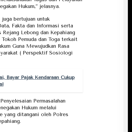
egakan Hukum,” jelasnya.
 juga bertujuan untuk
ta, Fakta dan Informasi serta
es Rejang Lebong dan Kepahiang
, Tokoh Pemuda dan Toga terkait
ukum Guna Mewujudkan Rasa
yarakat ( Perspektif Sosiologi
nai, Bayar Pajak Kendaraan Cukup
al
Penyelesaian Permasalahan
enegakan Hukum melalui
e yang ditangani oleh Polres
epahiang.