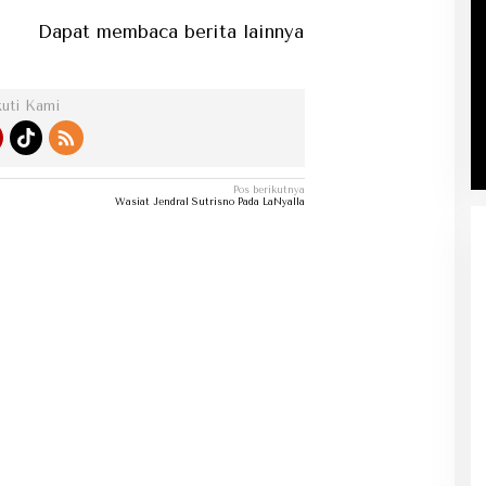
at membaca berita lainnya di kategori berita...
kuti Kami
Pos berikutnya
Wasiat Jendral Sutrisno Pada LaNyalla