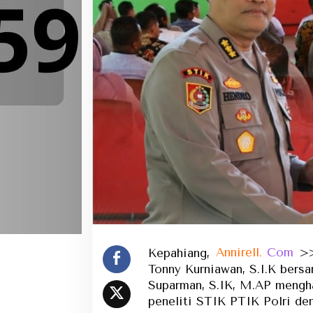
Kepahiang,
Annirell.
Com
>>
Tonny Kurniawan, S.I.K ber
Suparman, S.IK, M.AP menghad
peneliti STIK PTIK Polri d