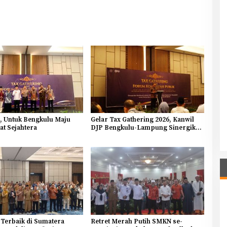
a, Untuk Bengkulu Maju
Gelar Tax Gathering 2026, Kanwil
t Sejahtera
DJP Bengkulu-Lampung Sinergikan
Pajak dan Pertumbuhan Ekonomi
Bengkulu
Terbaik di Sumatera
Retret Merah Putih SMKN se-