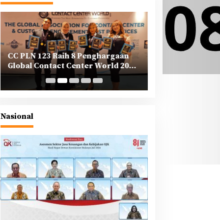
CC PLN 123 Raih 8 Penghargaan
PLN Tegaskan K
Global Contact Center World 2025
Korporasi dalam
di Yunani
Berkeadilan di A
Nasional