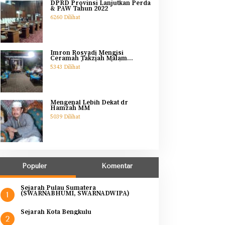
DPRD Provinsi Lanjutkan Perda
& PAW Tahun 2022
6260 Dilihat
Imron Rosyadi Mengisi
Ceramah Takziah Malam
Pertama Ibunda Helmi
5343 Dilihat
Mengenal Lebih Dekat dr
Hamzah MM
5039 Dilihat
Populer
Komentar
Sejarah Pulau Sumatera
(SWARNABHUMI, SWARNADWIPA)
1
Sejarah Kota Bengkulu
2