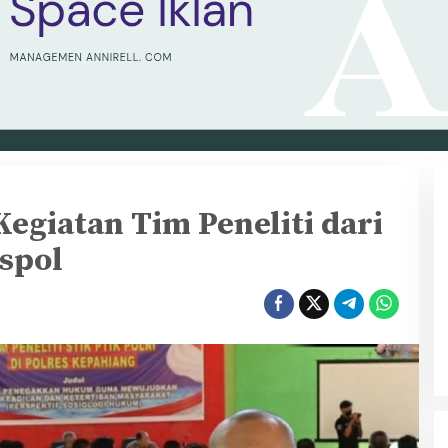
es
Kegiatan Tim Peneliti dari
an
i
spol
spol