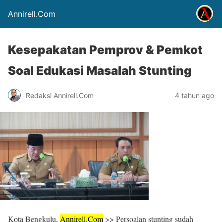
Annirell.Com
Kesepakatan Pemprov & Pemkot
Soal Edukasi Masalah Stunting
Redaksi Annirell.Com
4 tahun ago
Kota Bengkulu,
Annirell.
Com
>> Persoalan stunting sudah