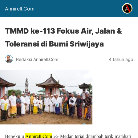
Annirell.Com
TMMD ke-113 Fokus Air, Jalan &
Toleransi di Bumi Sriwijaya
Redaksi Annirell.Com
4 tahun ago
Bengkulu
Annirell.
Com
>> Medan terjal ditambah terik matahari