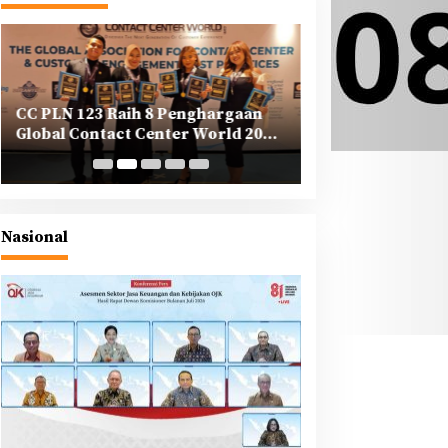
CC PLN 123 Raih 8 Penghargaan
PLN Tegaskan K
Global Contact Center World 2025
Korporasi dalam
di Yunani
Berkeadilan di A
Nasional