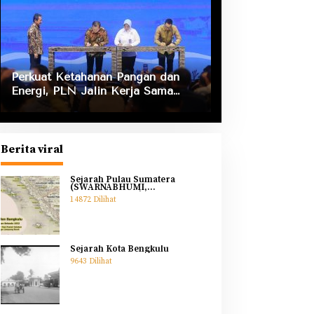
Perkuat Ketahanan Pangan dan
Energi, PLN Jalin Kerja Sama
Strategis dengan Kementerian
Kelautan dan Perikanan
Berita viral
Sejarah Pulau Sumatera
(SWARNABHUMI,
SWARNADWIPA)
14872 Dilihat
Sejarah Kota Bengkulu
9643 Dilihat