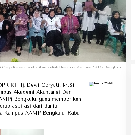
Ke Tanah Suci Biar Fokus Ibadah,
Urusan Koneksi Pakai Tri Ibadah
i Coryati usai memberikan Kuliah Umum di Kampus AAMP Bengkulu.
R RI Hj. Dewi Coryati, M.Si
ampus Akademi Akuntansi Dan
MP) Bengkulu, guna memberikan
rap aspirasi dari dunia
ula Kampus AAMP Bengkulu, Rabu