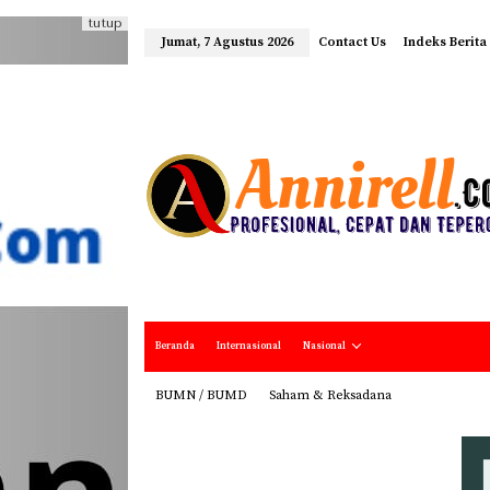
tutup
Jumat, 7 Agustus 2026
Contact Us
Indeks Berita
Beranda
Internasional
Nasional
BUMN / BUMD
Saham & Reksadana