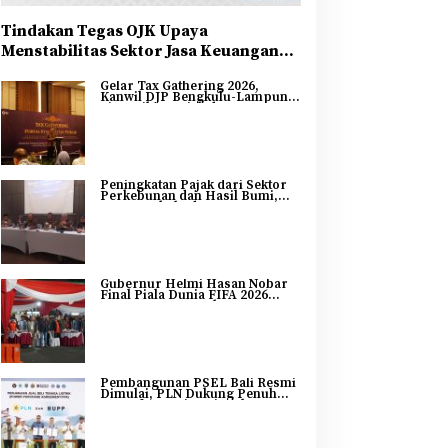
Tindakan Tegas OJK Upaya
Menstabilitas Sektor Jasa Keuangan
Guna Mendukung Pengembangan dan
Gelar Tax Gathering 2026,
Penguatan Sektor Keuangan
Kanwil DJP Bengkulu-Lampung
Sinergikan Pajak dan
Pertumbuhan Ekonomi
Bengkulu
Peningkatan Pajak dari Sektor
Perkebunan dan Hasil Bumi,
DJP Bengkulu dan Lampung
Adakan Tax Gathering 2026
Gubernur Helmi Hasan Nobar
Final Piala Dunia FIFA 2026
Bersama Masyarakat, UMKM
Diborong dan Sembako
Dibagikan
Pembangunan PSEL Bali Resmi
Dimulai, PLN Dukung Penuh
Transformasi Nasional
Pengelolaan Sampah Jadi
Energi Listrik