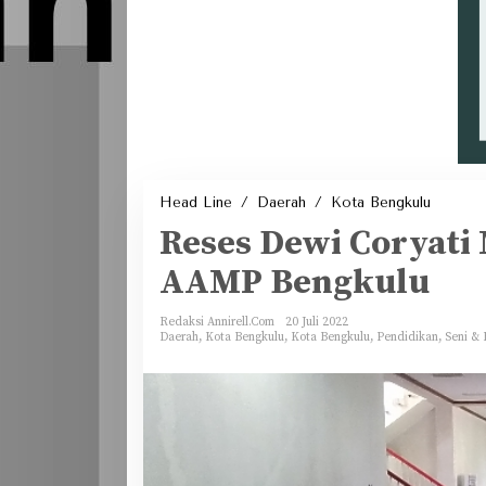
Reses
Head Line
/
Daerah
/
Kota Bengkulu
Dewi
Coryati
Reses Dewi Coryat
Menyam
Kampus
AAMP
AAMP Bengkulu
Bengkul
Redaksi Annirell.Com
20 Juli 2022
Daerah
,
Kota Bengkulu
,
Kota Bengkulu
,
Pendidikan, Seni &