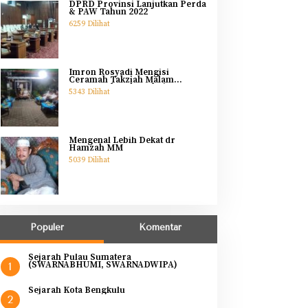
DPRD Provinsi Lanjutkan Perda
& PAW Tahun 2022
6259 Dilihat
Imron Rosyadi Mengisi
Ceramah Takziah Malam
Pertama Ibunda Helmi
5343 Dilihat
Mengenal Lebih Dekat dr
Hamzah MM
5039 Dilihat
Populer
Komentar
Sejarah Pulau Sumatera
(SWARNABHUMI, SWARNADWIPA)
1
Sejarah Kota Bengkulu
2