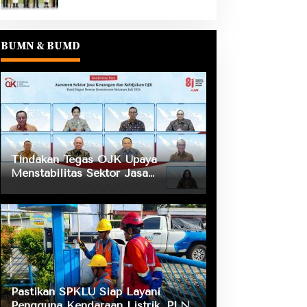
BUMN & BUMD
Tindakan Tegas OJK Upaya
Menstabilitas Sektor Jasa
Keuangan Guna Mendukung
Pengembangan dan Penguatan
Sektor Keuangan
Pastikan SPKLU Siap Layani
Pengguna Kendaraan Listrik, PLN