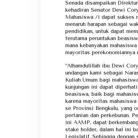
Senada disampaikan Direktur
kehadiran Senator Dewi Cor
Mahasiswa /i dapat sukses m
menaruh harapan sebagai wak
pendidikan, untuk dapat memp
terutama peruntukan beasisw
mana kebanyakan mahasiswa 
mayoritas perekonomiannya
“Alhamdulillah ibu Dewi Cory
undangan kami sebagai Nara
Kuliah Umum bagi mahasisw
kunjungan ini dapat diperhat
beasiswa, baik bagi mahasis
karena mayoritas mahasiswa i
se Provinsi Bengkulu, yang o
pertanian dan perkebunan. P
ini AAMP, dapat berkembang t
stake holder, dalam hal ini 
Legislatif. Sehingga dengan 