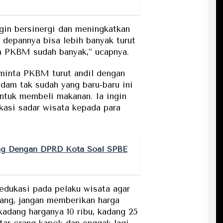
ngin bersinergi dan meningkatkan
 depannya bisa lebih banyak turut
um PKBM sudah banyak,” ucapnya.
minta PKBM turut andil dengan
dam tak sudah yang baru-baru ini
tuk membeli makanan. Ia ingin
asi sadar wisata kepada para
ng Dengan DPRD Kota Soal SPBE
gedukasi pada pelaku wisata agar
rang, jangan memberikan harga
kadang harganya 10 ribu, kadang 25
ntar orang kapok dan enggak lagi