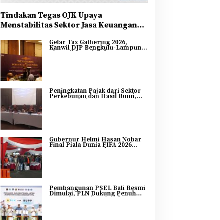
Tindakan Tegas OJK Upaya
Menstabilitas Sektor Jasa Keuangan
Guna Mendukung Pengembangan dan
Gelar Tax Gathering 2026,
Penguatan Sektor Keuangan
Kanwil DJP Bengkulu-Lampung
Sinergikan Pajak dan
Pertumbuhan Ekonomi
Bengkulu
Peningkatan Pajak dari Sektor
Perkebunan dan Hasil Bumi,
DJP Bengkulu dan Lampung
Adakan Tax Gathering 2026
Gubernur Helmi Hasan Nobar
Final Piala Dunia FIFA 2026
Bersama Masyarakat, UMKM
Diborong dan Sembako
Dibagikan
Pembangunan PSEL Bali Resmi
Dimulai, PLN Dukung Penuh
Transformasi Nasional
Pengelolaan Sampah Jadi
Energi Listrik