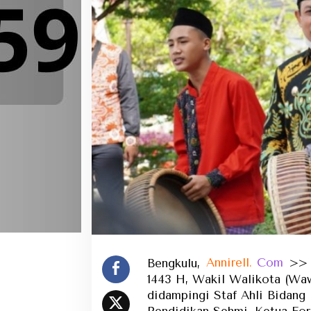
Bengkulu,
Annirell.
Com
>> M
1443 H, Wakil Walikota (Wa
didampingi Staf Ahli Bidang 
Pendidikan Sehmi, Ketua Fo