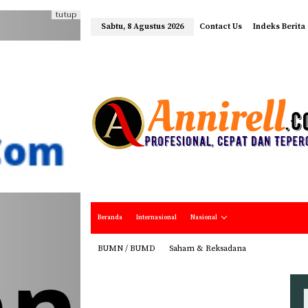
tutup
Sabtu, 8 Agustus 2026
Contact Us
Indeks Berita
Beranda
Internasional
Nasional
BUMN / BUMD
Saham & Reksadana