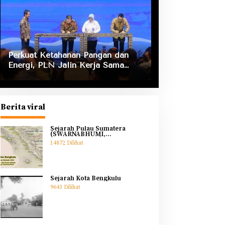
Perkuat Ketahanan Pangan dan
Energi, PLN Jalin Kerja Sama
Strategis dengan Kementerian
Kelautan dan Perikanan
Berita viral
Sejarah Pulau Sumatera
(SWARNABHUMI,
SWARNADWIPA)
14872 Dilihat
Sejarah Kota Bengkulu
9643 Dilihat