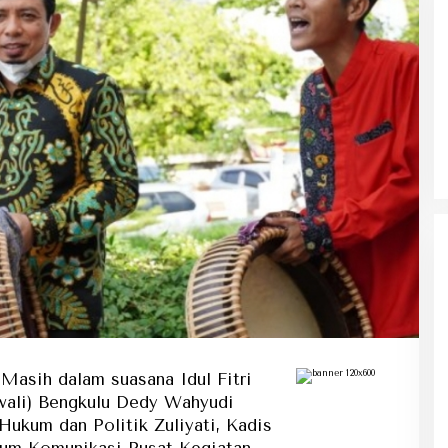
Ke Tanah Suci Biar Fokus Ibadah,
Urusan Koneksi Pakai Tri Ibadah
asih dalam suasana Idul Fitri
wali) Bengkulu Dedy Wahyudi
Hukum dan Politik Zuliyati, Kadis
rum Komunikasi Pusat Kegiatan