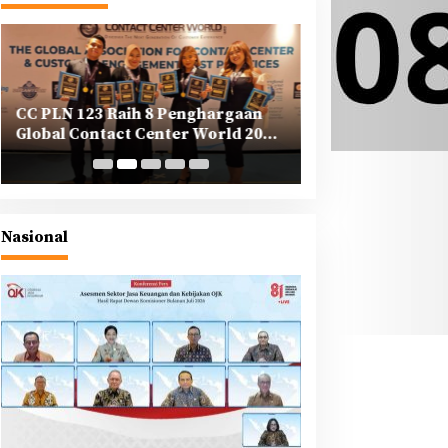
CC PLN 123 Raih 8 Penghargaan
PLN Tegaskan K
Global Contact Center World 2025
Korporasi dalam
di Yunani
Berkeadilan di A
Nasional