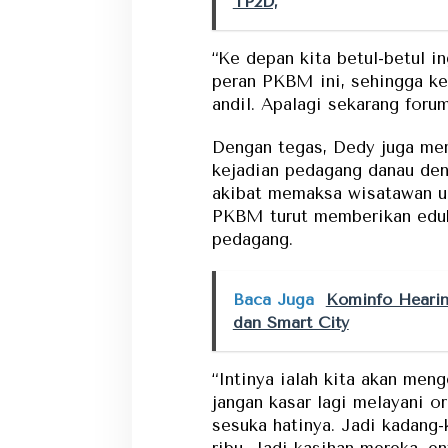
TP2D,
“Ke depan kita betul-betul i
peran PKBM ini, sehingga ke
andil. Apalagi sekarang for
Dengan tegas, Dedy juga me
kejadian pedagang danau den
akibat memaksa wisatawan un
PKBM turut memberikan eduk
pedagang.
Baca Juga
Kominfo Heari
dan Smart City
“Intinya ialah kita akan men
jangan kasar lagi melayani o
sesuka hatinya. Jadi kadang-
ribu. Jadi kasihan mereka, e