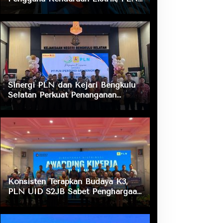
ULP Nusa Indah Lakukan
Pengecekan Fasilitas Pengisian
Daya
Sinergi PLN dan Kejari Bengkulu
Selatan Perkuat Penanganan
Masalah Hukum, Dukung Layanan
Listrik bagi Masyarakat
Konsisten Terapkan Budaya K3,
PLN UID S2JB Sabet Penghargaan
Zero Accident