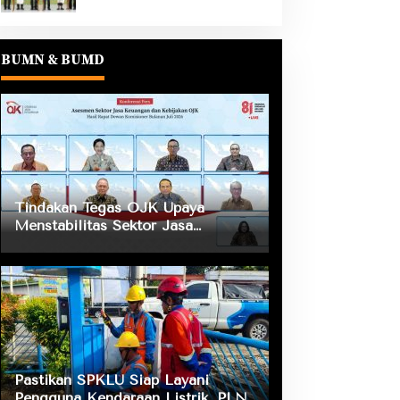
BUMN & BUMD
Tindakan Tegas OJK Upaya
Menstabilitas Sektor Jasa
Keuangan Guna Mendukung
Pengembangan dan Penguatan
Sektor Keuangan
Pastikan SPKLU Siap Layani
Pengguna Kendaraan Listrik, PLN