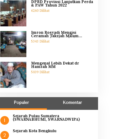
DPRD Provinsi Lanjutkan Perda
& PAW Tahun 2022
6260 Dilihat
Imron Rosyadi Mengisi
Ceramah Takziah Malam
Pertama Ibunda Helmi
5343 Dilihat
Mengenal Lebih Dekat dr
Hamzah MM
5039 Dilihat
Populer
Komentar
Sejarah Pulau Sumatera
(SWARNABHUMI, SWARNADWIPA)
1
Sejarah Kota Bengkulu
2