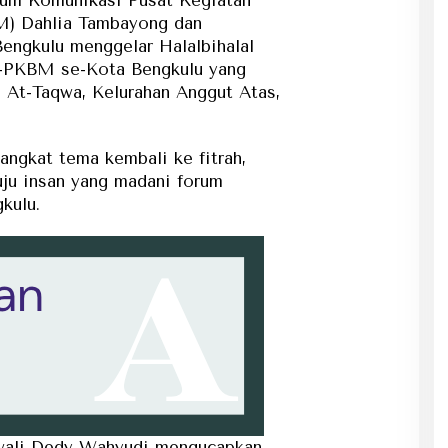
M) Dahlia Tambayong dan
Bengkulu menggelar Halalbihalal
K-PKBM se-Kota Bengkulu yang
 At-Taqwa, Kelurahan Anggut Atas,
angkat tema kembali ke fitrah,
ju insan yang madani forum
kulu.
wali Dedy Wahyudi mengucapkan