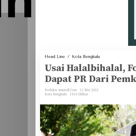
Usai
Head Line
/
Kota Bengkulu
Halalbihalal,
Forum
Usai Halalbihalal,
Komunikasi
PKBM
Dapat
Dapat PR Dari Pemk
PR
Dari
Pemkot
Redaksi Annirell.Com
12 Mei 2022
Kota Bengkulu
1516 Dilihat