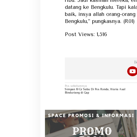
datang ke Bengkulu. Tapi kal
baik, insya allah orang-oran
Bengkulu,” pungkasnya. (R01)
Post Views:
1,516
Dapat
I
Navigasi
Pos sebelumnya
pos
Simpan 10 Gr Sabu Di Pos Ronda, Waria Asal
Binduriang di Gap