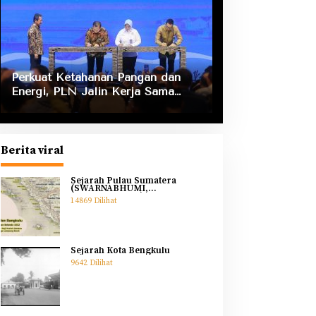
Perkuat Ketahanan Pangan dan
Energi, PLN Jalin Kerja Sama
Strategis dengan Kementerian
Kelautan dan Perikanan
Berita viral
Sejarah Pulau Sumatera
(SWARNABHUMI,
SWARNADWIPA)
14869 Dilihat
Sejarah Kota Bengkulu
9642 Dilihat