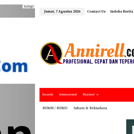
tutup
Jumat, 7 Agustus 2026
Contact Us
Indeks Berita
Beranda
Internasional
Nasional
BUMN / BUMD
Saham & Reksadana