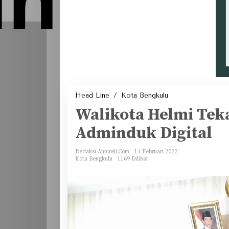
Walikota
Head Line
/
Kota Bengkulu
Helmi
Tekankan
Walikota Helmi Tek
3
Manfaat
Adminduk
Adminduk Digital
Digital
Redaksi Annirell.Com
14 Februari 2022
Kota Bengkulu
1169 Dilihat