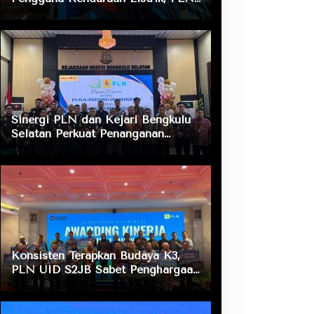
ULP Nusa Indah Lakukan
Pengecekan Fasilitas Pengisian
Daya
Sinergi PLN dan Kejari Bengkulu
Selatan Perkuat Penanganan
Masalah Hukum, Dukung Layanan
Listrik bagi Masyarakat
Konsisten Terapkan Budaya K3,
PLN UID S2JB Sabet Penghargaan
Zero Accident