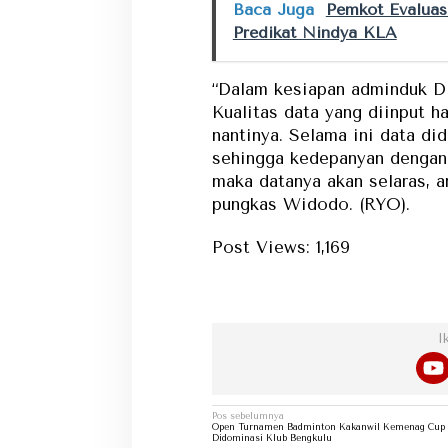
Baca Juga
Pemkot Evaluas
Predikat Nindya KLA
“Dalam kesiapan adminduk Di
Kualitas data yang diinput 
nantinya. Selama ini data di
sehingga kedepanyan dengan 
maka datanya akan selaras, a
pungkas Widodo. (RYO).
Post Views:
1,169
Dapat 
I
Navigasi
Pos sebelumnya
pos
Open Turnamen Badminton Kakanwil Kemenag Cup
Didominasi Klub Bengkulu