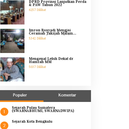
DPRD Provinsi Lanjutkan Perda
& PAW Tahun 2022
6257 Dilihat
Imron Rosyadi Mengisi
Ceramah Takziah Malam
Pertama Ibunda Helmi
5342 Dilihat
Mengenal Lebih Dekat dr
Hamzah MM
5037 Dilihat
Populer
Komentar
Sejarah Pulau Sumatera
(SWARNABHUMI, SWARNADWIPA)
1
Sejarah Kota Bengkulu
2