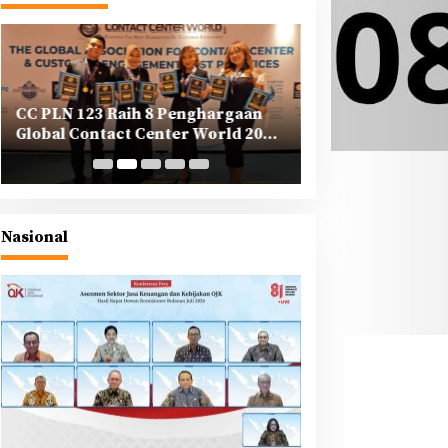
CC PLN 123 Raih 8 Penghargaan
PLN Tegaskan K
Global Contact Center World 2025
Korporasi dalam
di Yunani
Berkeadilan di A
Nasional