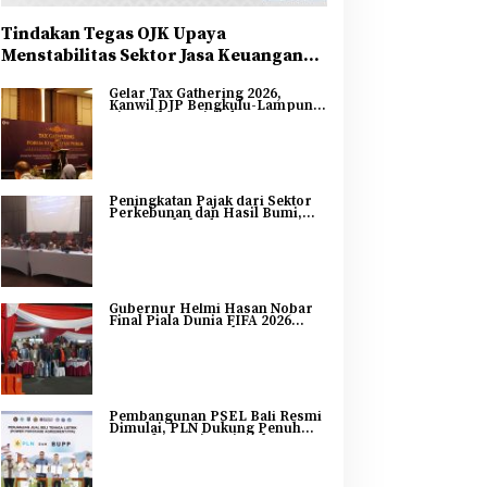
Tindakan Tegas OJK Upaya
Menstabilitas Sektor Jasa Keuangan
Guna Mendukung Pengembangan dan
Gelar Tax Gathering 2026,
Penguatan Sektor Keuangan
Kanwil DJP Bengkulu-Lampung
Sinergikan Pajak dan
Pertumbuhan Ekonomi
Bengkulu
Peningkatan Pajak dari Sektor
Perkebunan dan Hasil Bumi,
DJP Bengkulu dan Lampung
Adakan Tax Gathering 2026
Gubernur Helmi Hasan Nobar
Final Piala Dunia FIFA 2026
Bersama Masyarakat, UMKM
Diborong dan Sembako
Dibagikan
Pembangunan PSEL Bali Resmi
Dimulai, PLN Dukung Penuh
Transformasi Nasional
Pengelolaan Sampah Jadi
Energi Listrik