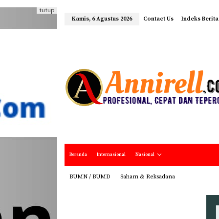
tutup
Kamis, 6 Agustus 2026
Contact Us
Indeks Berita
Beranda
Internasional
Nasional
BUMN / BUMD
Saham & Reksadana