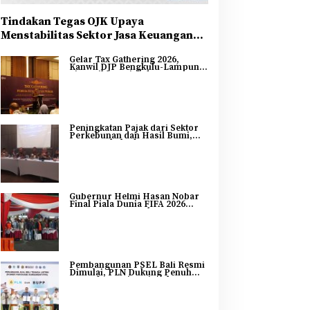
Tindakan Tegas OJK Upaya
Menstabilitas Sektor Jasa Keuangan
Guna Mendukung Pengembangan dan
Gelar Tax Gathering 2026,
Penguatan Sektor Keuangan
Kanwil DJP Bengkulu-Lampung
Sinergikan Pajak dan
Pertumbuhan Ekonomi
Bengkulu
Peningkatan Pajak dari Sektor
Perkebunan dan Hasil Bumi,
DJP Bengkulu dan Lampung
Adakan Tax Gathering 2026
Gubernur Helmi Hasan Nobar
Final Piala Dunia FIFA 2026
Bersama Masyarakat, UMKM
Diborong dan Sembako
Dibagikan
Pembangunan PSEL Bali Resmi
Dimulai, PLN Dukung Penuh
Transformasi Nasional
Pengelolaan Sampah Jadi
Energi Listrik