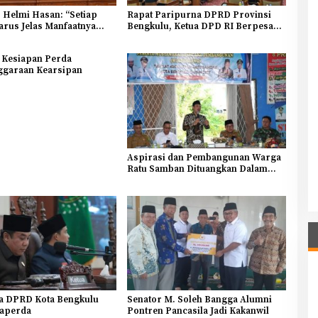
 Helmi Hasan: “Setiap
Rapat Paripurna DPRD Provinsi
rus Jelas Manfaatnya
Bengkulu, Ketua DPD RI Berpesan
tu Rakyat”
Majukan Bengkulu dan Jaga Nama
Bengkulu
k Kesiapan Perda
ggaraan Kearsipan
Aspirasi dan Pembangunan Warga
Ratu Samban Dituangkan Dalam
Musrenbang
a DPRD Kota Bengkulu
Senator M. Soleh Bangga Alumni
Raperda
Pontren Pancasila Jadi Kakanwil