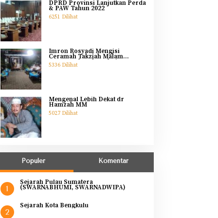
DPRD Provinsi Lanjutkan Perda
& PAW Tahun 2022
6251 Dilihat
Imron Rosyadi Mengisi
Ceramah Takziah Malam
Pertama Ibunda Helmi
5336 Dilihat
Mengenal Lebih Dekat dr
Hamzah MM
5027 Dilihat
Populer
Komentar
Sejarah Pulau Sumatera
(SWARNABHUMI, SWARNADWIPA)
1
Sejarah Kota Bengkulu
2