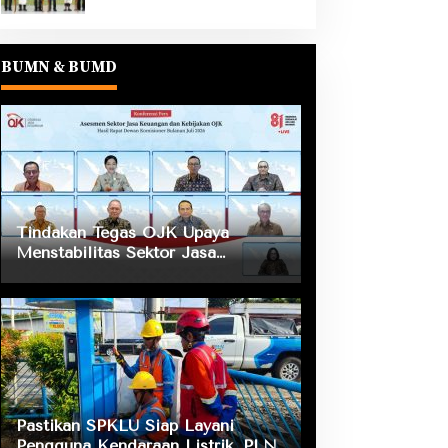
BUMN & BUMD
Tindakan Tegas OJK Upaya
Menstabilitas Sektor Jasa
Keuangan Guna Mendukung
Pengembangan dan Penguatan
Sektor Keuangan
Pastikan SPKLU Siap Layani
Pengguna Kendaraan Listrik, PLN