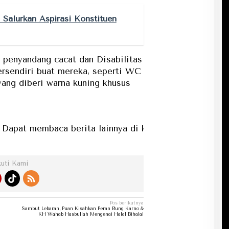
 Salurkan Aspirasi Konstituen
 penyandang cacat dan Disabilitas
tersendiri buat mereka, seperti WC
 yang diberi warna kuning khusus
embaca berita lainnya di kategori berita...
kuti Kami
Pos berikutnya
Sambut Lebaran, Puan Kisahkan Peran Bung Karno &
KH Wahab Hasbullah Mengenai Halal Bihalal