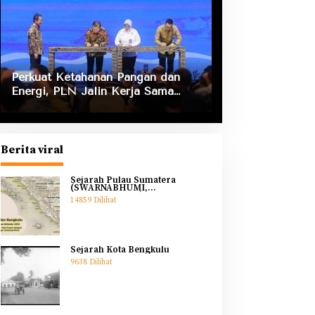
Perkuat Ketahanan Pangan dan
Energi, PLN Jalin Kerja Sama
Strategis dengan Kementerian
Kelautan dan Perikanan
Berita viral
Sejarah Pulau Sumatera
(SWARNABHUMI,
SWARNADWIPA)
14859 Dilihat
Sejarah Kota Bengkulu
9638 Dilihat