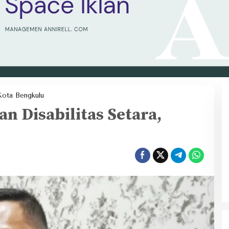
Penyandang
ota Bengkulu
Cacat
dan
n Disabilitas Setara,
Disabilitas
Setara,
Perlu
Aturan.