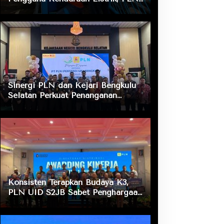
ULP Nusa Indah Lakukan
Pengecekan Fasilitas Pengisian
Daya
Sinergi PLN dan Kejari Bengkulu
Selatan Perkuat Penanganan
Masalah Hukum, Dukung Layanan
Listrik bagi Masyarakat
Konsisten Terapkan Budaya K3,
PLN UID S2JB Sabet Penghargaan
Zero Accident