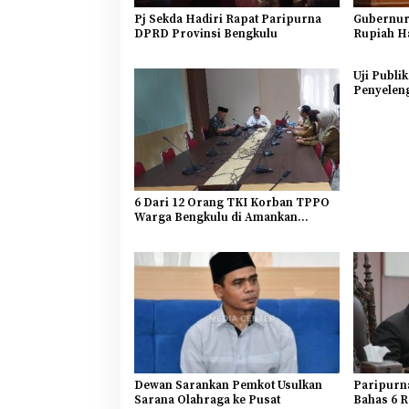
Pj Sekda Hadiri Rapat Paripurna
Gubernur
DPRD Provinsi Bengkulu
Rupiah Ha
untuk Ban
Uji Publi
Penyelen
6 Dari 12 Orang TKI Korban TPPO
Warga Bengkulu di Amankan
Dinsos Semarang
Dewan Sarankan Pemkot Usulkan
Paripurn
Sarana Olahraga ke Pusat
Bahas 6 