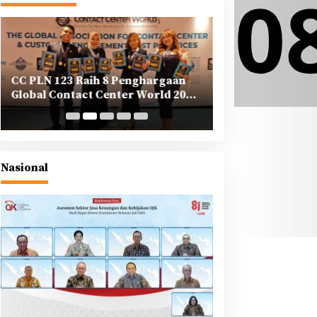
CC PLN 123 Raih 8 Penghargaan
PLN Tegaskan K
Global Contact Center World 2025
Korporasi dalam
di Yunani
Berkeadilan di A
Nasional