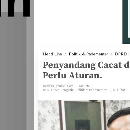
Head Line
/
Politik & Parlementer
/
DPRD K
Penyandang Cacat da
Perlu Aturan.
Redaksi Annirell.Com
1 Mei 2022
DPRD Kota Bengkulu
,
Politik & Parlementer
918 Dilihat