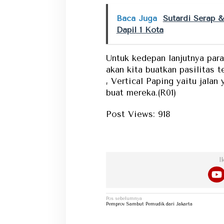
Baca Juga
Sutardi Serap &
Dapil 1 Kota
Untuk kedepan lanjutnya para
akan kita buatkan pasilitas 
, Vertical Paping yaitu jalan
buat mereka.(R01)
Post Views:
918
Dapat m
I
Navigasi
Pos sebelumnya
pos
Pemprov Sambut Pemudik dari Jakarta