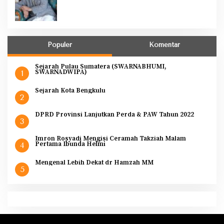
Populer
Komentar
Sejarah Pulau Sumatera (SWARNABHUMI,
SWARNADWIPA)
1
Sejarah Kota Bengkulu
2
DPRD Provinsi Lanjutkan Perda & PAW Tahun 2022
3
Imron Rosyadi Mengisi Ceramah Takziah Malam
Pertama Ibunda Helmi
4
Mengenal Lebih Dekat dr Hamzah MM
5