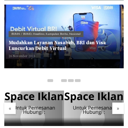
BUMN / BUMD
,
Headline
,
Kumpulan Berita
,
Nasional
Mudahkan Layanan Nasabah, BRI dan Visa
Luncurkan Debit Virtual
26 November 2023
«
»