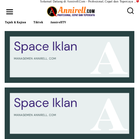
Selamat Datang di Annirell.Com - Profesional, Cepat dan Tepercaya ...
Tajuk & Kajian
Tiktok
AnnirellTV