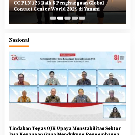
CC PLN 123 Raih 8 Penghargaan Global
P
Contact Center World 2025 di Yunani
T
B
Nasional
Tindakan Tegas OJK Upaya Menstabilitas Sektor
Jasa Keuangan Guna Mendukung Pengembangan