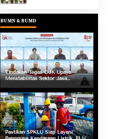
BUMN & BUMD
Tindakan Tegas OJK Upaya
Menstabilitas Sektor Jasa
Keuangan Guna Mendukung
Pengembangan dan Penguatan
Sektor Keuangan
Pastikan SPKLU Siap Layani
Pengguna Kendaraan Listrik, PLN