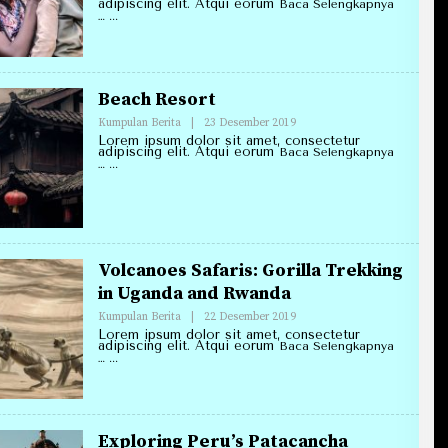
Annirell.Com
adipiscing elit. Atqui eorum
Baca Selengkapnya
…
Beach Resort
Oleh
Kumpulan Berita
|
23 Desember 2019
Redaksi
Lorem ipsum dolor sit amet, consectetur
Annirell.Com
adipiscing elit. Atqui eorum
Baca Selengkapnya
…
Volcanoes Safaris: Gorilla Trekking
in Uganda and Rwanda
Oleh
Kumpulan Berita
|
22 Desember 2019
Redaksi
Lorem ipsum dolor sit amet, consectetur
Annirell.Com
adipiscing elit. Atqui eorum
Baca Selengkapnya
…
Exploring Peru’s Patacancha