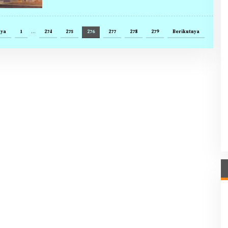
nya
1
…
274
275
276
277
278
279
Berikutnya