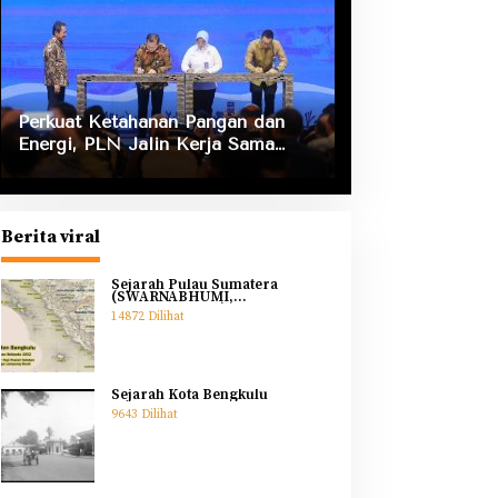
Perkuat Ketahanan Pangan dan
Energi, PLN Jalin Kerja Sama
Strategis dengan Kementerian
Kelautan dan Perikanan
Berita viral
Sejarah Pulau Sumatera
(SWARNABHUMI,
SWARNADWIPA)
14872 Dilihat
Sejarah Kota Bengkulu
9643 Dilihat