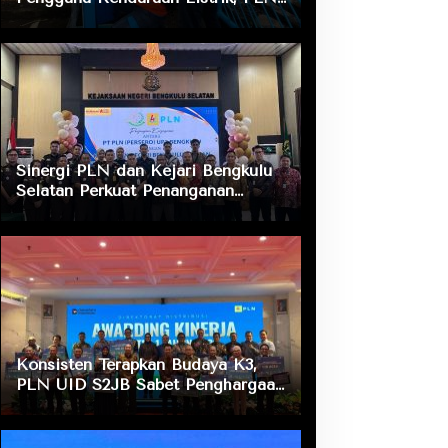
ULP Nusa Indah Lakukan
Pengecekan Fasilitas Pengisian
Daya
Sinergi PLN dan Kejari Bengkulu
Selatan Perkuat Penanganan
Masalah Hukum, Dukung Layanan
Listrik bagi Masyarakat
Konsisten Terapkan Budaya K3,
PLN UID S2JB Sabet Penghargaan
Zero Accident