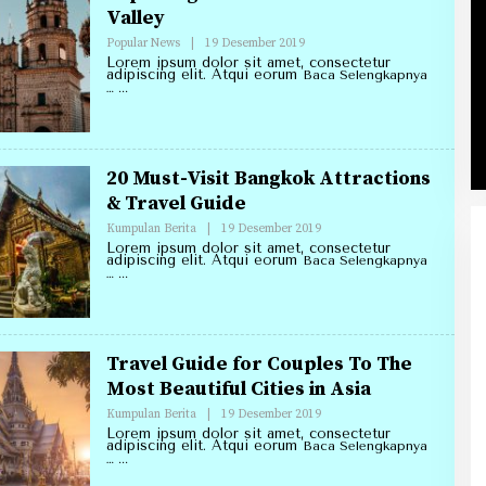
Valley
Oleh
Popular News
|
19 Desember 2019
Redaksi
Lorem ipsum dolor sit amet, consectetur
Annirell.Com
adipiscing elit. Atqui eorum
Baca Selengkapnya
…
20 Must-Visit Bangkok Attractions
& Travel Guide
Oleh
Kumpulan Berita
|
19 Desember 2019
Redaksi
Lorem ipsum dolor sit amet, consectetur
Annirell.Com
adipiscing elit. Atqui eorum
Baca Selengkapnya
…
Travel Guide for Couples To The
Most Beautiful Cities in Asia
Oleh
Kumpulan Berita
|
19 Desember 2019
Redaksi
Lorem ipsum dolor sit amet, consectetur
Annirell.Com
adipiscing elit. Atqui eorum
Baca Selengkapnya
…