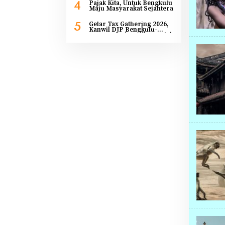
4
Pajak Kita, Untuk Bengkulu
2031, Mendominasi
Maju Masyarakat Sejahtera
Angkatan Muda Sebagai
Bentuk Kaderisasi
5
Gelar Tax Gathering 2026,
Kanwil DJP Bengkulu-
Lampung Sinergikan Pajak
dan Pertumbuhan
Ekonomi Bengkulu