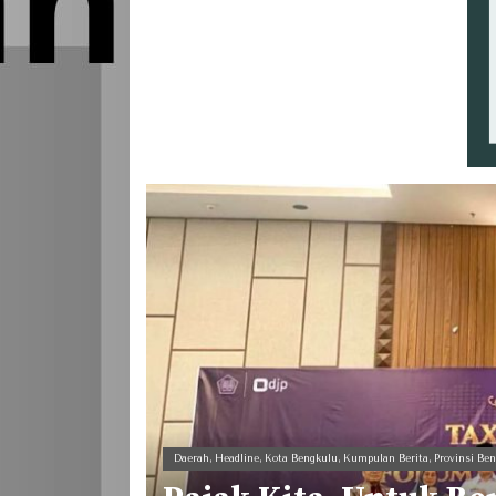
Daerah
,
Headline
,
Kota Bengkulu
,
Kumpulan Berita
,
Provinsi Be