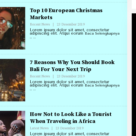
Top 10 European Christmas
Markets
Oleh
Recent News
|
23 Desember 2019
Redaksi
Lorem ipsum dolor sit amet, consectetur
Annirell.Com
adipiscing elit. Atqui eorum
Baca Selengkapnya
…
7 Reasons Why You Should Book
Bali For Your Next Trip
Oleh
Recent News
|
23 Desember 2019
Redaksi
Lorem ipsum dolor sit amet, consectetur
Annirell.Com
adipiscing elit. Atqui eorum
Baca Selengkapnya
…
How Not to Look Like a Tourist
When Traveling in Africa
Oleh
Latest News
|
23 Desember 2019
Redaksi
Lorem ipsum dolor sit amet, consectetur