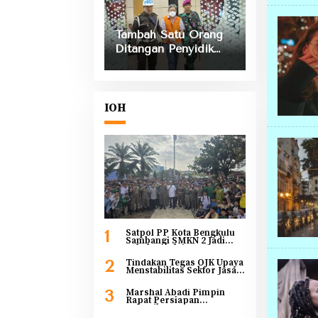
Tumbuh 8 Persen
Tambah Satu Orang
Ditangan Penyidik
Kejati Bengkulu
Dalam Kasus
Kebocoran PAD
Mega Mall dan PTM
IOH
Bengkulu
1
Satpol PP Kota Bengkulu
Sambangi SMKN 2 Jadi
Sahabat Pelajar
2
Tindakan Tegas OJK Upaya
Menstabilitas Sektor Jasa
Keuangan Guna
Mendukung
3
Marshal Abadi Pimpin
Pengembangan dan
Rapat Persiapan
Penguatan Sektor
Pelantikan Pengurus PWI
Keuangan
Provinsi Bengkulu 2026-