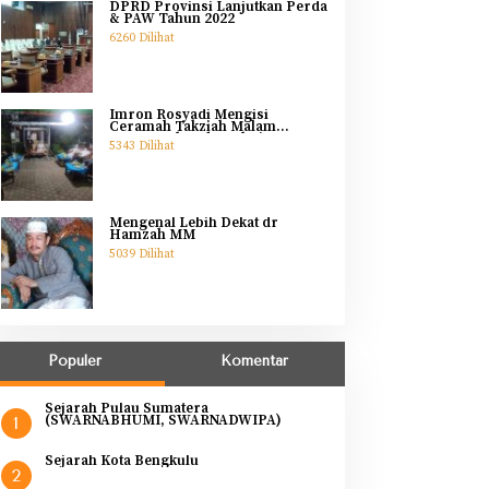
DPRD Provinsi Lanjutkan Perda
& PAW Tahun 2022
6260 Dilihat
Imron Rosyadi Mengisi
Ceramah Takziah Malam
Pertama Ibunda Helmi
5343 Dilihat
Mengenal Lebih Dekat dr
Hamzah MM
5039 Dilihat
Populer
Komentar
Sejarah Pulau Sumatera
(SWARNABHUMI, SWARNADWIPA)
1
Sejarah Kota Bengkulu
2