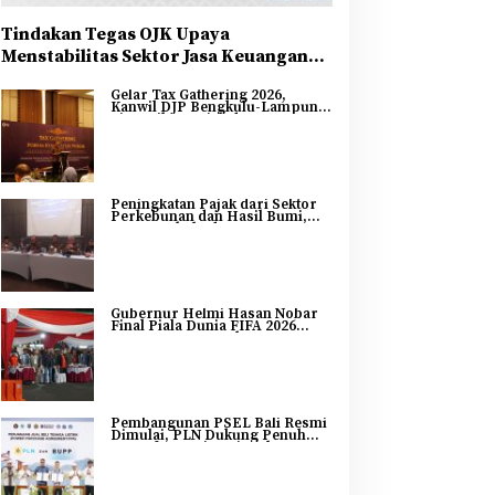
Tindakan Tegas OJK Upaya
Menstabilitas Sektor Jasa Keuangan
Guna Mendukung Pengembangan dan
Gelar Tax Gathering 2026,
Penguatan Sektor Keuangan
Kanwil DJP Bengkulu-Lampung
Sinergikan Pajak dan
Pertumbuhan Ekonomi
Bengkulu
Peningkatan Pajak dari Sektor
Perkebunan dan Hasil Bumi,
DJP Bengkulu dan Lampung
Adakan Tax Gathering 2026
Gubernur Helmi Hasan Nobar
Final Piala Dunia FIFA 2026
Bersama Masyarakat, UMKM
Diborong dan Sembako
Dibagikan
Pembangunan PSEL Bali Resmi
Dimulai, PLN Dukung Penuh
Transformasi Nasional
Pengelolaan Sampah Jadi
Energi Listrik