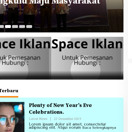
engkulu Maju Masyarakat
29
Ke Tanah Suci Biar Fokus Ibadah,
Urusan Koneksi Pakai Tri Ibadah
 Terbaru
ll.Com
Plenty of New Year’s Eve
Celebrations.
Oleh
Latest News
|
23 Desember 2019
Redaksi
Lorem ipsum dolor sit amet, consectetur
Annirell.Com
adipiscing elit. Atqui eorum
Baca Selengkapnya
…