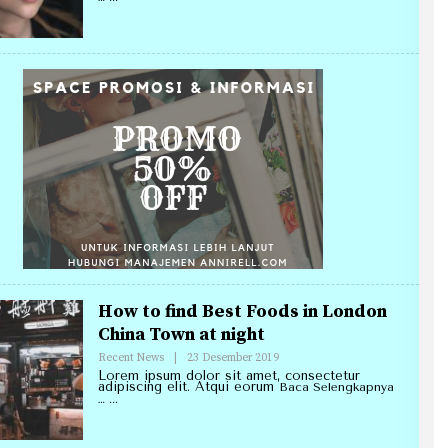
How to find Best Foods in London
China Town at night
Oleh
Recent News
|
23 Desember 2019
Redaksi
Lorem ipsum dolor sit amet, consectetur
Annirell.Com
adipiscing elit. Atqui eorum
Baca Selengkapnya
…