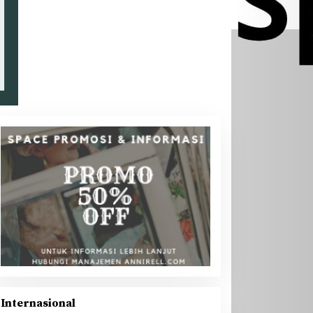
Daerah
,
Headline
,
Kota Bengkulu
,
Kumpulan Berita
,
Nasional
Internasional