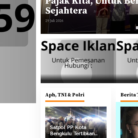
Sektor
Pajak Kita, Untuk B
bangan
Sejahtera
29 Juli 2026
Aph, TNI & Polri
Berita
Annire
Satpol PP Kota
Bengkulu Tertibkan