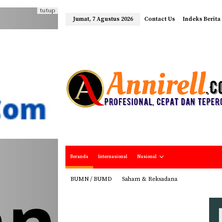
tutup
Jumat, 7 Agustus 2026
Contact Us
Indeks Berita
Beranda
Internasional
Nasional
BUMN / BUMD
Saham & Reksadana