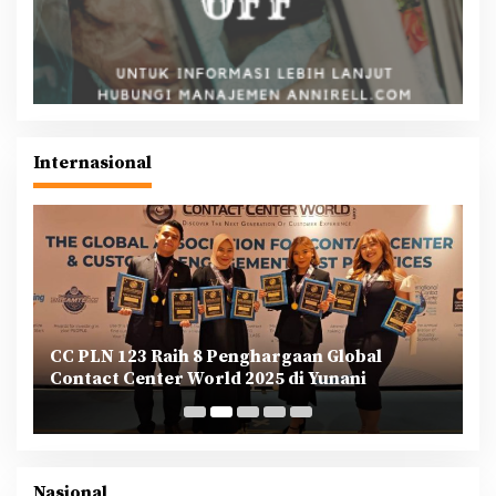
Internasional
CC PLN 123 Raih 8 Penghargaan Global
P
Contact Center World 2025 di Yunani
T
B
Nasional