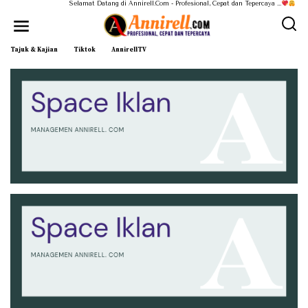
Selamat Datang di Annirell.Com - Profesional, Cepat dan Tepercaya ...
Tajuk & Kajian
Tiktok
AnnirellTV