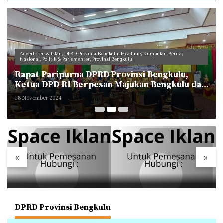
Advertorial & Iklan
,
DPRD Provinsi Bengkulu
,
Headline
,
Kumpulan Berita
,
Nasional
,
Politik & Parlementer
,
Provinsi Bengkulu
Rapat Paripurna DPRD Provinsi Bengkulu,
Ketua DPD RI Berpesan Majukan Bengkulu dan
Jaga Nama Bengkulu
18 November 2024
«
»
DPRD Provinsi Bengkulu