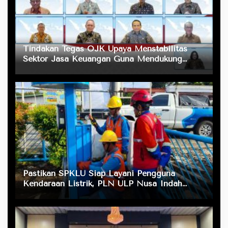
Tindakan Tegas OJK Upaya Menstabilitas
Sektor Jasa Keuangan Guna Mendukung
Pengembangan dan Penguatan Sektor
Keuangan
Pastikan SPKLU Siap Layani Pengguna
Kendaraan Listrik, PLN ULP Nusa Indah
Lakukan Pengecekan Fasilitas Pengisian Daya